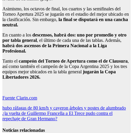
Asimismo, los octavos de final, los cuartos y las semifinales del
Torneo Apertura 2025 se jugarán en el estadio del mejor ubicado en
la clasificación. Sin embargo,
la final se disputará en una cancha
neutral.
En cuanto a los
descensos, habrá dos: uno por promedio y otro
por tabla general
, el último de cada una de las tablas. Además,
habrá dos ascensos de la Primera Nacional a la Liga
Profesional.
Tanto el
campeón del Torneo de Apertura como el de Clausura
,
así como también el campeón de la Copa Argentina 2025 y los tres
equipos mejor ubicados en la tabla general
jugarán la Copa
Libertadores 2026.
Fuente Clarin.com
Navegación
hubo ráfagas de 80 km/h y cayeron árboles y postes de alumbrado
¿la vuelta de Guillermo Francella a El Trece pudo contra el
de
repechaje de Gran Hermano?
entradas
Noticias relacionadas