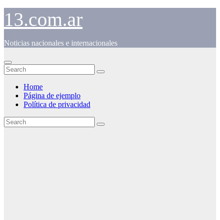
Skip
13.com.ar
to
content
Noticias nacionales e internacionales
Home
Página de ejemplo
Política de privacidad