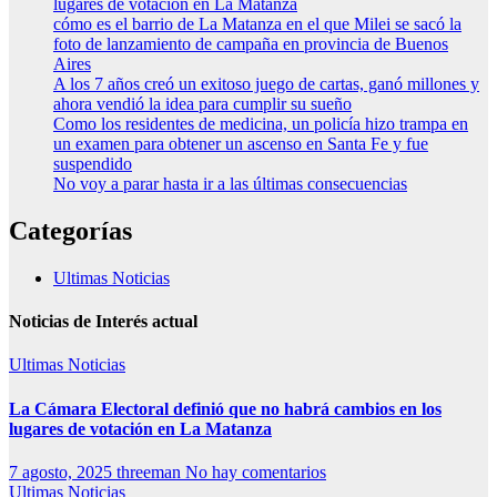
lugares de votación en La Matanza
cómo es el barrio de La Matanza en el que Milei se sacó la
foto de lanzamiento de campaña en provincia de Buenos
Aires
A los 7 años creó un exitoso juego de cartas, ganó millones y
ahora vendió la idea para cumplir su sueño
Como los residentes de medicina, un policía hizo trampa en
un examen para obtener un ascenso en Santa Fe y fue
suspendido
No voy a parar hasta ir a las últimas consecuencias
Categorías
Ultimas Noticias
Noticias de Interés actual
Ultimas Noticias
La Cámara Electoral definió que no habrá cambios en los
lugares de votación en La Matanza
7 agosto, 2025
threeman
No hay comentarios
Ultimas Noticias