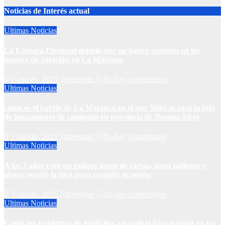
Noticias de Interés actual
Ultimas Noticias
La Cámara Electoral definió que no habrá cambios en los
lugares de votación en La Matanza
7 agosto, 2025
threeman
No hay comentarios
Ultimas Noticias
cómo es el barrio de La Matanza en el que Milei se sacó la foto
de lanzamiento de campaña en provincia de Buenos Aires
7 agosto, 2025
threeman
No hay comentarios
Ultimas Noticias
A los 7 años creó un exitoso juego de cartas, ganó millones y
ahora vendió la idea para cumplir su sueño
7 agosto, 2025
threeman
No hay comentarios
Ultimas Noticias
Como los residentes de medicina, un policía hizo trampa en un