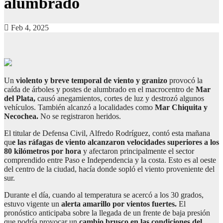
alumbrado
Feb 4, 2025
Un
violento y breve temporal de viento y granizo
provocó la
caída de árboles y postes de alumbrado en el macrocentro de
Mar
del Plata,
causó anegamientos, cortes de luz y destrozó algunos
vehículos. También alcanzó a localidades como
Mar Chiquita y
Necochea.
No se registraron heridos.
El titular de Defensa Civil, Alfredo Rodríguez, contó esta mañana
qu
e las ráfagas de viento alcanzaron velocidades superiores a los
80 kilómetros por hora
y afectaron principalmente el sector
comprendido entre Paso e Independencia y la costa. Esto es al oeste
del centro de la ciudad, hacía donde sopló el viento proveniente del
sur.
Durante el día, cuando al temperatura se acercó a los 30 grados,
estuvo vigente un
alerta amarillo por vientos fuertes.
El
pronóstico anticipaba sobre la llegada de un frente de baja presión
que podría provocar un
cambio brusco en las condiciones del