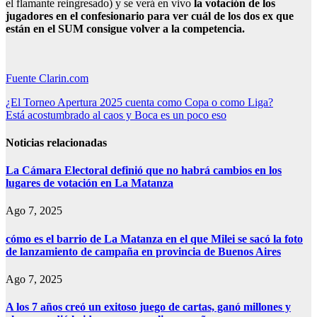
el flamante reingresado) y se verá en vivo
la votación de los
jugadores en el confesionario para ver cuál de los dos ex que
están en el SUM consigue volver a la competencia.
Fuente Clarin.com
Navegación
¿El Torneo Apertura 2025 cuenta como Copa o como Liga?
Está acostumbrado al caos y Boca es un poco eso
de
entradas
Noticias relacionadas
La Cámara Electoral definió que no habrá cambios en los
lugares de votación en La Matanza
Ago 7, 2025
cómo es el barrio de La Matanza en el que Milei se sacó la foto
de lanzamiento de campaña en provincia de Buenos Aires
Ago 7, 2025
A los 7 años creó un exitoso juego de cartas, ganó millones y