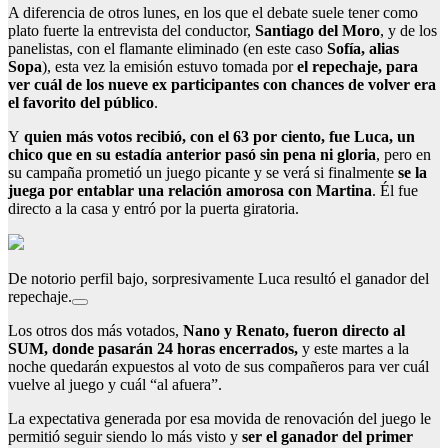
A diferencia de otros lunes, en los que el debate suele tener como
plato fuerte la entrevista del conductor,
Santiago del Moro
, y de los
panelistas, con el flamante eliminado (en este caso
Sofía, alias
Sopa
), esta vez la emisión estuvo tomada por
el repechaje, para
ver cuál de los nueve ex participantes con chances de volver era
el favorito del público
.
Y
quien más votos recibió, con el 63 por ciento, fue Luca, un
chico que en su estadía anterior pasó sin pena ni gloria
, pero en
su campaña prometió un juego picante y se verá si finalmente
se la
juega por entablar una relación amorosa con Martina
. Él fue
directo a la casa y entró por la puerta giratoria.
De notorio perfil bajo, sorpresivamente Luca resultó el ganador del
repechaje.
Los otros dos más votados,
Nano y Renato, fueron directo al
SUM, donde pasarán 24 horas encerrados,
y este martes a la
noche quedarán expuestos al voto de sus compañeros para ver cuál
vuelve al juego y cuál “al afuera”.
La expectativa generada por esa movida de renovación del juego le
permitió seguir siendo lo más visto y
ser el ganador del primer