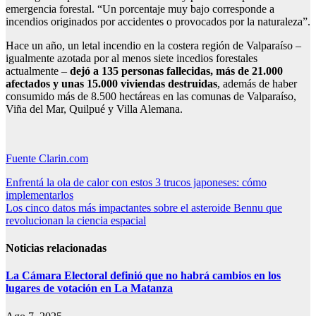
emergencia forestal. “Un porcentaje muy bajo corresponde a
incendios originados por accidentes o provocados por la naturaleza”.
Hace un año, un letal incendio en la costera región de Valparaíso –
igualmente azotada por al menos siete incedios forestales
actualmente –
dejó a 135 personas fallecidas, más de 21.000
afectados y unas 15.000 viviendas destruidas
, además de haber
consumido más de 8.500 hectáreas en las comunas de Valparaíso,
Viña del Mar, Quilpué y Villa Alemana.
Fuente Clarin.com
Navegación
Enfrentá la ola de calor con estos 3 trucos japoneses: cómo
implementarlos
de
Los cinco datos más impactantes sobre el asteroide Bennu que
entradas
revolucionan la ciencia espacial
Noticias relacionadas
La Cámara Electoral definió que no habrá cambios en los
lugares de votación en La Matanza