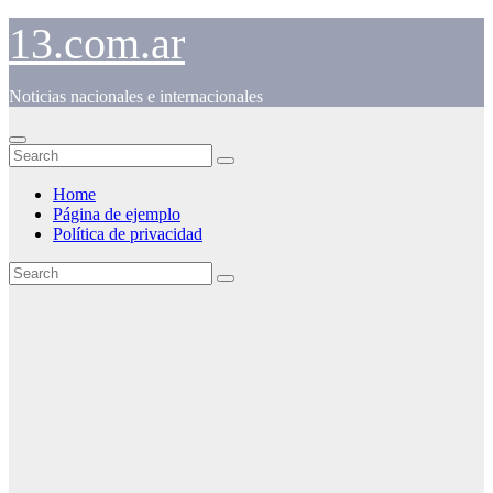
Skip
13.com.ar
to
content
Noticias nacionales e internacionales
Home
Página de ejemplo
Política de privacidad