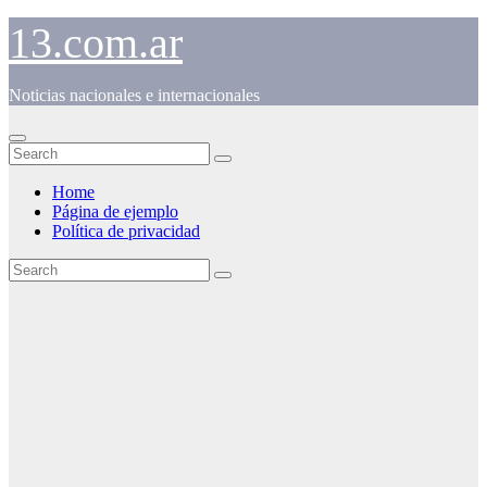
Skip
13.com.ar
to
content
Noticias nacionales e internacionales
Home
Página de ejemplo
Política de privacidad