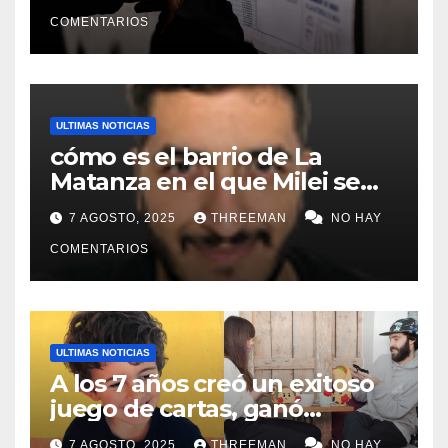
Matanza
COMENTARIOS
ULTIMAS NOTICIAS
cómo es el barrio de La
Matanza en el que Milei se
sacó la foto de lanzamiento
7 AGOSTO, 2025
THREEMAN
NO HAY
de campaña en provincia de
Buenos Aires
COMENTARIOS
ULTIMAS NOTICIAS
A los 7 años creó un exitoso
juego de cartas, ganó
millones y ahora vendió la
7 AGOSTO, 2025
THREEMAN
NO HAY