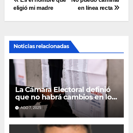
Navegación
eligió mi madre
en línea recta
de
entradas
Noticias relacionadas
La Cámara Electoral definió
que no habrá cambios en los
lugares de votación en La
AGO 7, 2025
Matanza