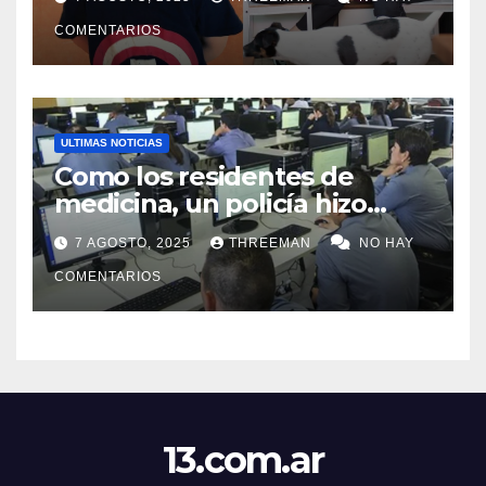
idea para cumplir su sueño
COMENTARIOS
ULTIMAS NOTICIAS
Como los residentes de
medicina, un policía hizo
trampa en un examen para
7 AGOSTO, 2025
THREEMAN
NO HAY
obtener un ascenso en Santa
Fe y fue suspendido
COMENTARIOS
13.com.ar