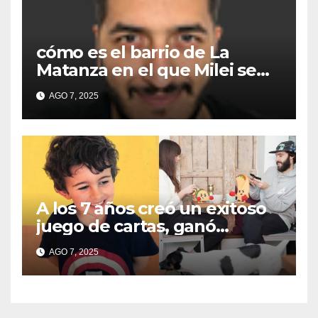
cómo es el barrio de La
Matanza en el que Milei se
sacó la foto de lanzamiento
AGO 7, 2025
de campaña en provincia de
Buenos Aires
A los 7 años creó un exitoso
juego de cartas, ganó
millones y ahora vendió la
AGO 7, 2025
idea para cumplir su sueño