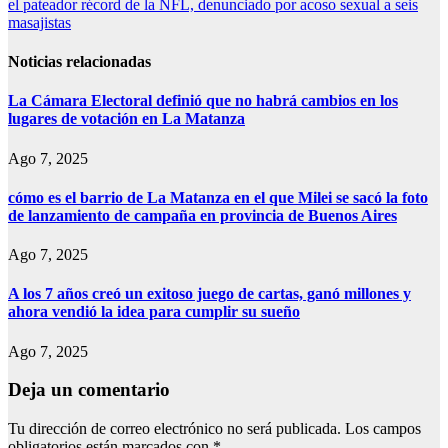
el pateador récord de la NFL, denunciado por acoso sexual a seis
entradas
masajistas
Noticias relacionadas
La Cámara Electoral definió que no habrá cambios en los
lugares de votación en La Matanza
Ago 7, 2025
cómo es el barrio de La Matanza en el que Milei se sacó la foto
de lanzamiento de campaña en provincia de Buenos Aires
Ago 7, 2025
A los 7 años creó un exitoso juego de cartas, ganó millones y
ahora vendió la idea para cumplir su sueño
Ago 7, 2025
Deja un comentario
Tu dirección de correo electrónico no será publicada.
Los campos
obligatorios están marcados con
*