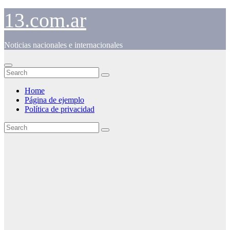
Skip
13.com.ar
to
content
Noticias nacionales e internacionales
Home
Página de ejemplo
Política de privacidad