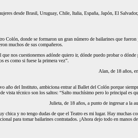
ujeres desde Brasil, Uruguay, Chile, Italia, España, Japón, El Salvad
tro Colón, donde se formaron un gran número de bailarines que fueron y 
cieron muchos de sus compañeros.
l que nos cuestionemos adónde quiero ir, dónde puedo probar o dónde p
s es como si fuese la primera vez”.
Alan, de 18 años, en 
vo año del Instituto, ambiciona entrar al Ballet del Colón porque siempre
de vista técnico son los saltos: “Salto muchísimo pero lo principal es qu
Julieta, de 18 años, a punto de ingresar a la
muy chica y no tengo dudas de que el Teatro es mi lugar. Hay muchas co
ional para tomar bailarines contratados. ¡Ahora dejo todo en manos de