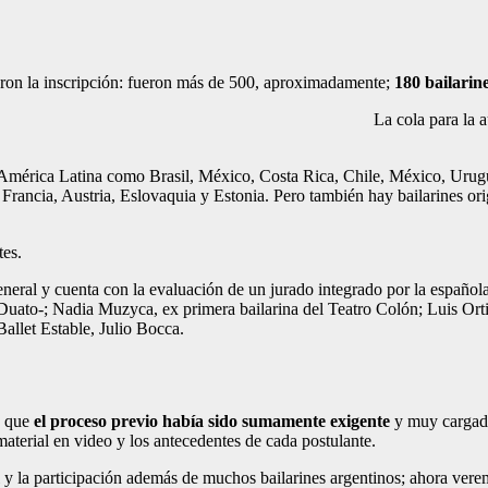
itaron la inscripción: fueron más de 500, aproximadamente;
180 bailarin
La cola para la a
de América Latina como Brasil, México, Costa Rica, Chile, México, Urug
, Francia, Austria, Eslovaquia y Estonia. Pero también hay bailarines or
tes.
 general y cuenta con la evaluación de un jurado integrado por la españ
uato-; Nadia Muzyca, ex primera bailarina del Teatro Colón; Luis Orti
Ballet Estable, Julio Bocca.
ía que
el proceso previo había sido sumamente exigente
y muy cargado
material en video y los antecedentes de cada postulante.
 la participación además de muchos bailarines argentinos; ahora verem