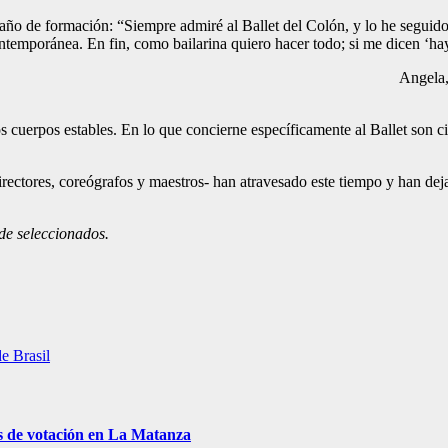
 año de formación: “Siempre admiré al Ballet del Colón, y lo he seguid
ntemporánea. En fin, como bailarina quiero hacer todo; si me dicen ‘hay 
Angela,
os cuerpos estables. En lo que concierne específicamente al Ballet son c
ctores, coreógrafos y maestros- han atravesado este tiempo y han deja
 de seleccionados.
e Brasil
s de votación en La Matanza