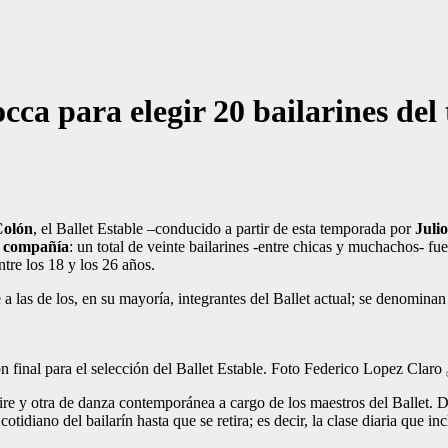
cca para elegir 20 bailarines del 
Colón
, el Ballet Estable –conducido a partir de esta temporada por
Juli
a compañía
: un total de veinte bailarines -entre chicas y muchachos- fu
ntre los 18 y los 26 años.
e a las de los, en su mayoría, integrantes del Ballet actual; se denomin
n final para el selección del Ballet Estable. Foto Federico Lopez Claro
naire y otra de danza contemporánea a cargo de los maestros del Ballet. 
otidiano del bailarín hasta que se retira; es decir, la clase diaria que incl