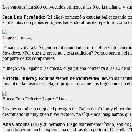
Los varones han sido convocados primero, a las 9 de la mañana, y va
Juan Luis Fernández
(21 años) comenzó a estudiar ballet cuando te
en distintas compañías europeas haciendo obras de repertorio como
C
Lopez Claro
“Cuando volví a la Argentina fui contratado como refuerzo del cuerpo 
bayadera
. ¿Por qué me presento a esta audición? Porque para mí el 
por parte de los compañeros”.
Y luego van llegando las chicas, cuya prueba comienza a las 10 de la
Victoria, Julieta y Romina vienen de Montevideo
; llevan las cami
juvenil de la misma escuela; su propósito es que nos fogueemos en el e
Bocca.Foto Federico Lopez Claro
Las tres coindicen en que el prestigio del Ballet del Colón y el nombr
descontado un muy buen nivel técnico. “Así que nos imaginamos que se
Ana Carolina
(18) y su hermano
Tiago
(sumamente tímido) son origi
la que tuvieron mucha experiencia en obras de repertorio. Dice ella: “