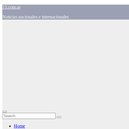
Skip
13.com.ar
to
Noticias nacionales e internacionales
content
Home