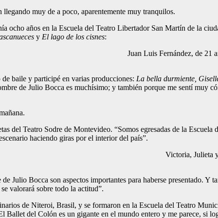
n llegando muy de a poco, aparentemente muy tranquilos.
nía ocho años en la Escuela del Teatro Libertador San Martín de la ciu
ascanueces
y
El lago de los cisnes
:
Juan Luis Fernández, de 21 a
de baile y participé en varias producciones:
La bella durmiente, Gisell
nombre de Julio Bocca es muchísimo; y también porque me sentí muy có
 mañana.
setas del Teatro Sodre de Montevideo. “Somos egresadas de la Escuela de
scenario haciendo giras por el interior del país”.
Victoria, Julieta
e de Julio Bocca son aspectos importantes para haberse presentado. Y tam
 valorará sobre todo la actitud”.
narios de Niteroi, Brasil, y se formaron en la Escuela del Teatro Muni
El Ballet del Colón es un gigante en el mundo entero y me parece, si log