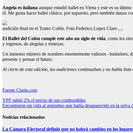
Angela es italiana
aunque estudió ballet en Viena y este es su último
él. Me gusta hacer ballet clásico, por supuesto, pero también danza co
audición final en el Teatro Colón. Foto Federico Lopez Claro
El Ballet del Colón cumple este año un siglo de vida
, como los otr
y regresos, de alegrías y tristezas.
Un inmenso número de nombres enormemente valiosos –bailarines, dire
presente y pensar el futuro.
Al cierre de esta edición, las audiciones continuaban y no había lista
Fuente Clarin.com
Navegación
YPF subió 2% el precio de sus combustibles
Encontraron sin vida al argentino que había desaparecido en la selva d
de
entradas
Noticias relacionadas
La Cámara Electoral definió que no habrá cambios en los lugare