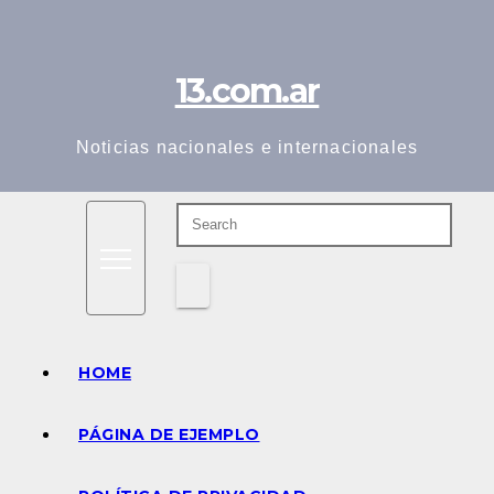
Skip
to
13.com.ar
content
Noticias nacionales e internacionales
HOME
PÁGINA DE EJEMPLO