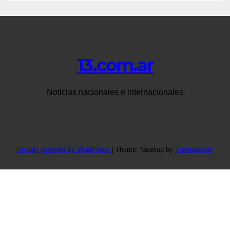
13.com.ar
Noticias nacionales e internacionales
Proudly powered by WordPress
|
Theme: Newsup by
Themeansar
.