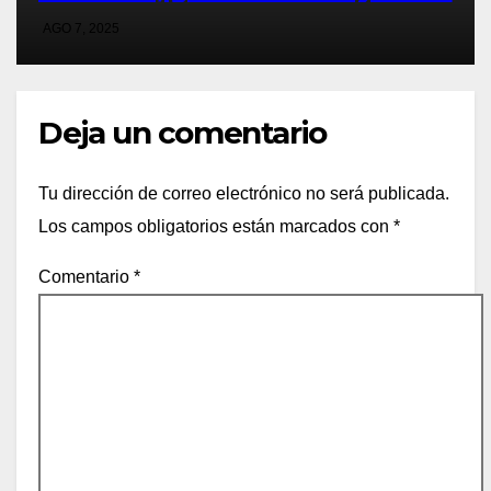
vendió la idea para cumplir su
AGO 7, 2025
sueño
Deja un comentario
Tu dirección de correo electrónico no será publicada.
Los campos obligatorios están marcados con
*
Comentario
*