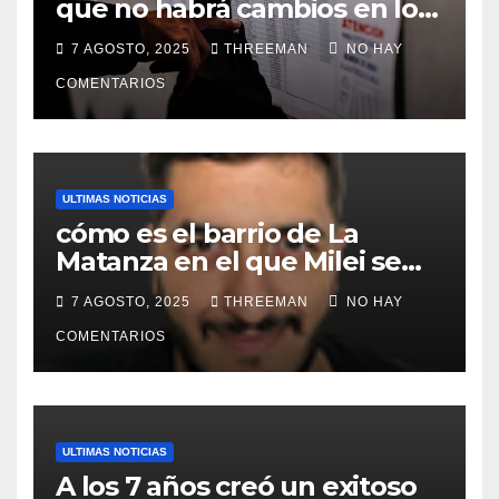
que no habrá cambios en los
lugares de votación en La
7 AGOSTO, 2025
THREEMAN
NO HAY
Matanza
COMENTARIOS
ULTIMAS NOTICIAS
cómo es el barrio de La
Matanza en el que Milei se
sacó la foto de lanzamiento
7 AGOSTO, 2025
THREEMAN
NO HAY
de campaña en provincia de
Buenos Aires
COMENTARIOS
ULTIMAS NOTICIAS
A los 7 años creó un exitoso