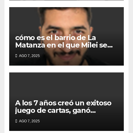
cómo es el barrio de La
Matanza en el que Milei se
sacó la foto de lanzamiento
AGO 7, 2025
de campaña en provincia de
Buenos Aires
A los 7 años creó un exitoso
juego de cartas, ganó
millones y ahora vendió la
AGO 7, 2025
idea para cumplir su sueño