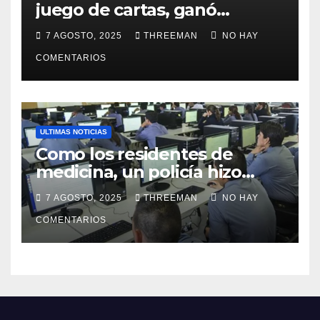
juego de cartas, ganó
millones y ahora vendió la
7 AGOSTO, 2025
THREEMAN
NO HAY
idea para cumplir su sueño
COMENTARIOS
ULTIMAS NOTICIAS
Como los residentes de
medicina, un policía hizo
trampa en un examen para
7 AGOSTO, 2025
THREEMAN
NO HAY
obtener un ascenso en Santa
Fe y fue suspendido
COMENTARIOS