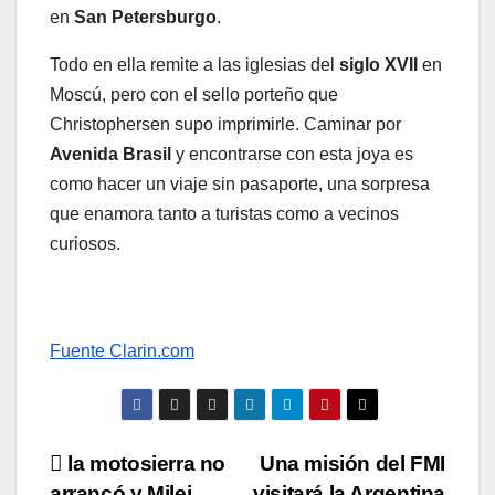
en
San Petersburgo
.
Todo en ella remite a las iglesias del
siglo XVII
en
Moscú, pero con el sello porteño que
Christophersen supo imprimirle. Caminar por
Avenida Brasil
y encontrarse con esta joya es
como hacer un viaje sin pasaporte, una sorpresa
que enamora tanto a turistas como a vecinos
curiosos.
Fuente Clarin.com
Navegación
la motosierra no
Una misión del FMI
arrancó y Milei
visitará la Argentina