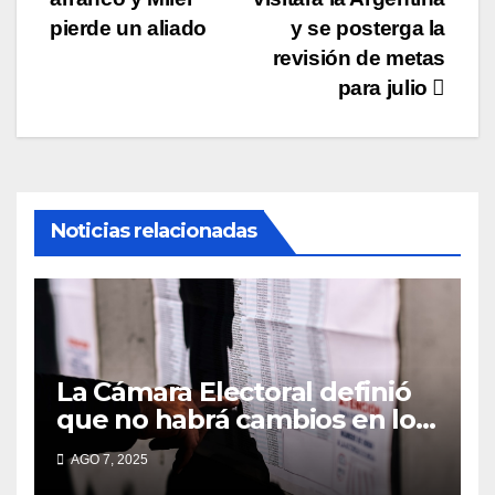
de
pierde un aliado
y se posterga la
entradas
revisión de metas
para julio
Noticias relacionadas
La Cámara Electoral definió
que no habrá cambios en los
lugares de votación en La
AGO 7, 2025
Matanza