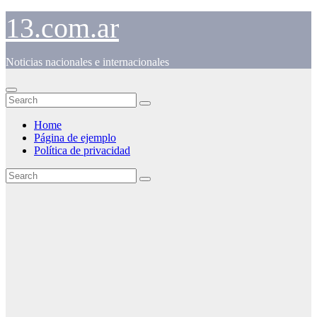
Skip
13.com.ar
to
content
Noticias nacionales e internacionales
Home
Página de ejemplo
Política de privacidad