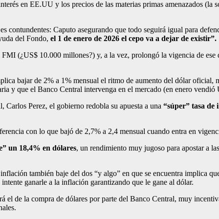
nterés en EE.UU y los precios de las materias primas amenazados (la 
 contundentes: Caputo asegurando que todo seguirá igual para defender, 
ayuda del Fondo,
el 1 de enero de 2026 el cepo va a dejar de existir”.
l FMI (¿US$ 10.000 millones?) y, a la vez, prolongó la vigencia de ese 
implica bajar de 2% a 1% mensual el ritmo de aumento del dólar oficial, 
aria y que el Banco Central intervenga en el mercado (en enero vendió
l, Carlos Perez, el gobierno redobla su apuesta a una
“súper” tasa de i
erencia con lo que bajó de 2,7% a 2,4 mensual cuando entra en vigencia 
e” un 18,4% en dólares
, un rendimiento muy jugoso para apostar a la
inflación también baje del dos “y algo” en que se encuentra implica que e
intente ganarle a la inflación garantizando que le gane al dólar.
será el de la compra de dólares por parte del Banco Central, muy incentiv
nales.