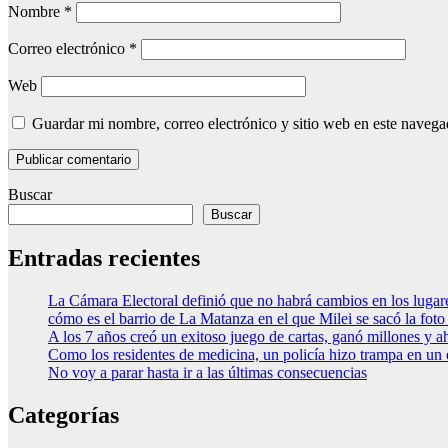
Nombre
*
Correo electrónico
*
Web
Guardar mi nombre, correo electrónico y sitio web en este naveg
Buscar
Buscar
Entradas recientes
La Cámara Electoral definió que no habrá cambios en los luga
cómo es el barrio de La Matanza en el que Milei se sacó la fo
A los 7 años creó un exitoso juego de cartas, ganó millones y a
Como los residentes de medicina, un policía hizo trampa en un
No voy a parar hasta ir a las últimas consecuencias
Categorías