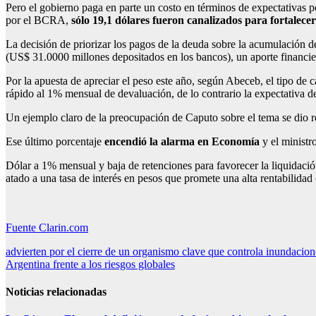
Pero el gobierno paga en parte un costo en términos de expectativas 
por el BCRA,
sólo 19,1 dólares fueron canalizados para fortalecer
La decisión de priorizar los pagos de la deuda sobre la acumulación de 
(US$ 31.0000 millones depositados en los bancos), un aporte financier
Por la apuesta de apreciar el peso este año, según Abeceb, el tipo de 
rápido al 1% mensual de devaluación, de lo contrario la expectativa d
Un ejemplo claro de la preocupación de Caputo sobre el tema se dio 
Ese último porcentaje
encendió la alarma en Economía
y el ministr
Dólar a 1% mensual y baja de retenciones para favorecer la liquidación
atado a una tasa de interés en pesos que promete una alta rentabilida
Fuente Clarin.com
Navegación
advierten por el cierre de un organismo clave que controla inundacion
Argentina frente a los riesgos globales
de
entradas
Noticias relacionadas