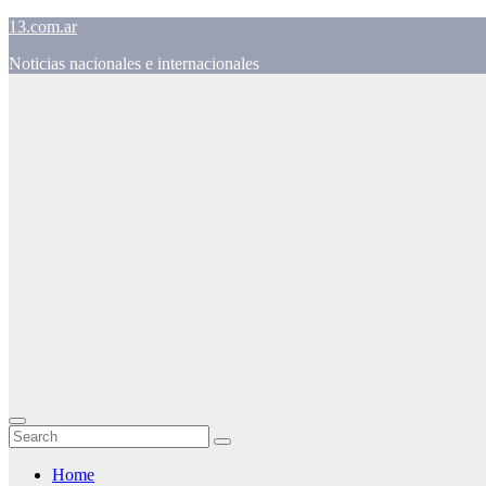
Skip
13.com.ar
to
Noticias nacionales e internacionales
content
Home