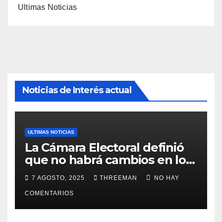
Ultimas Noticias
Noticias de Interés actual
ULTIMAS NOTICIAS
La Cámara Electoral definió
que no habrá cambios en los
lugares de votación en La
7 AGOSTO, 2025
THREEMAN
NO HAY
Matanza
COMENTARIOS