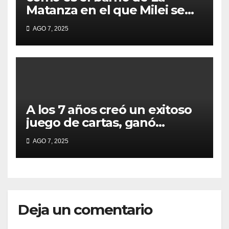
Matanza en el que Milei se
sacó la foto de lanzamiento
AGO 7, 2025
de campaña en provincia de
Buenos Aires
A los 7 años creó un exitoso
juego de cartas, ganó
millones y ahora vendió la
AGO 7, 2025
idea para cumplir su sueño
Deja un comentario