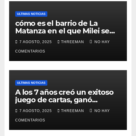
ULTIMAS NOTICIAS
cómo es el barrio de La
Matanza en el que Milei se
sacó la foto de lanzamiento
7 AGOSTO, 2025
THREEMAN
NO HAY
de campaña en provincia de
Buenos Aires
COMENTARIOS
ULTIMAS NOTICIAS
A los 7 años creó un exitoso
juego de cartas, ganó
millones y ahora vendió la
7 AGOSTO, 2025
THREEMAN
NO HAY
idea para cumplir su sueño
COMENTARIOS