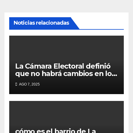
Noticias relacionadas
La Cámara Electoral definió
que no habrá cambios en los
lugares de votación en La
AGO 7, 2025
Matanza
cómo es el barrio de La