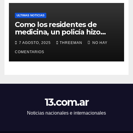
ULTIMAS NOTICIAS
Como los residentes de
medicina, un policía hizo
trampa en un examen para
7 AGOSTO, 2025
THREEMAN
NO HAY
obtener un ascenso en Santa
Fe y fue suspendido
COMENTARIOS
13.com.ar
Noticias nacionales e internacionales