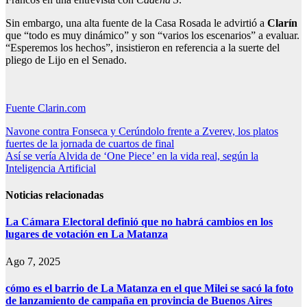
Sin embargo, una alta fuente de la Casa Rosada le advirtió a
Clarín
que “todo es muy dinámico” y son “varios los escenarios” a evaluar.
“Esperemos los hechos”, insistieron en referencia a la suerte del
pliego de Lijo en el Senado.
Fuente Clarin.com
Navegación
Navone contra Fonseca y Cerúndolo frente a Zverev, los platos
fuertes de la jornada de cuartos de final
de
Así se vería Alvida de ‘One Piece’ en la vida real, según la
entradas
Inteligencia Artificial
Noticias relacionadas
La Cámara Electoral definió que no habrá cambios en los
lugares de votación en La Matanza
Ago 7, 2025
cómo es el barrio de La Matanza en el que Milei se sacó la foto
de lanzamiento de campaña en provincia de Buenos Aires