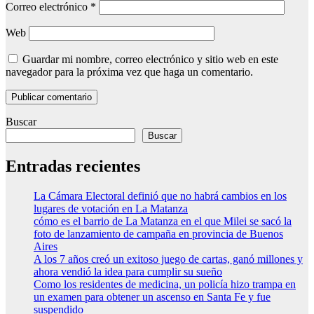
Correo electrónico
*
Web
Guardar mi nombre, correo electrónico y sitio web en este
navegador para la próxima vez que haga un comentario.
Buscar
Buscar
Entradas recientes
La Cámara Electoral definió que no habrá cambios en los
lugares de votación en La Matanza
cómo es el barrio de La Matanza en el que Milei se sacó la
foto de lanzamiento de campaña en provincia de Buenos
Aires
A los 7 años creó un exitoso juego de cartas, ganó millones y
ahora vendió la idea para cumplir su sueño
Como los residentes de medicina, un policía hizo trampa en
un examen para obtener un ascenso en Santa Fe y fue
suspendido