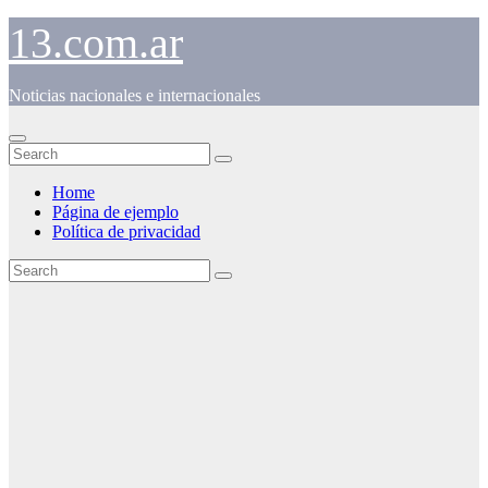
Skip
13.com.ar
to
content
Noticias nacionales e internacionales
Home
Página de ejemplo
Política de privacidad