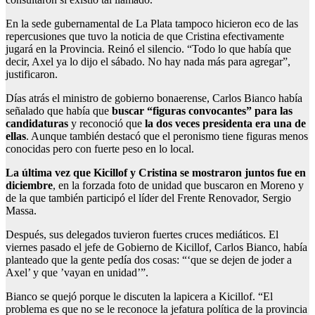
En la sede gubernamental de La Plata tampoco hicieron eco de las
repercusiones que tuvo la noticia de que Cristina efectivamente
jugará en la Provincia. Reinó el silencio. “Todo lo que había que
decir, Axel ya lo dijo el sábado. No hay nada más para agregar”,
justificaron.
Días atrás el ministro de gobierno bonaerense, Carlos Bianco había
señalado que había que
buscar “figuras convocantes” para las
candidaturas
y reconoció que
la dos veces presidenta era una de
ellas
. Aunque también destacó que el peronismo tiene figuras menos
conocidas pero con fuerte peso en lo local.
La última vez que Kicillof y Cristina se mostraron juntos fue en
diciembre
, en la forzada foto de unidad que buscaron en Moreno y
de la que también participó el líder del Frente Renovador, Sergio
Massa.
Después, sus delegados tuvieron fuertes cruces mediáticos. El
viernes pasado el jefe de Gobierno de Kicillof, Carlos Bianco, había
planteado que la gente pedía dos cosas: “‘que se dejen de joder a
Axel’ y que ’vayan en unidad’”.
Bianco se quejó porque le discuten la lapicera a Kicillof. “El
problema es que no se le reconoce la jefatura política de la provincia