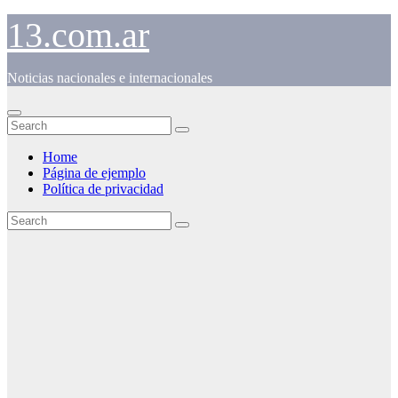
Skip
13.com.ar
to
content
Noticias nacionales e internacionales
Home
Página de ejemplo
Política de privacidad