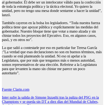
al gobernador. Él debe ser un interlocutor válido para la confección
de toda la estrategia política y la táctica electoral. Yo quiero la
unidad, pero no tengo una mesa donde sentarme a hacer la unidad”,
lanzó.
También cayeron en la bolsa los legisladores. “Toda nuestra fuerza
política tiene que apoyar pública y explícitamente las medidas del
gobernador. Nuestro bloque tiene que votar a mano alzada y sin
chistar todos los proyectos del Ejecutivo. Eso, en algunos casos,
pasó, y en otros no”.
La que salió a contestarle por eso en particular fue Teresa García
:”La verdad que esas declaraciones no son en buenos términos, más
cuando se está planteando la unidad. Ni eso ni apelar a la
Legislatura, que por más que tengamos más o menos autoridad,
somos representativos de una elección. Referirse a la Legislatura
para que levanten la mano sin chistar me parece un poco
autoritario”.
Fuente Clarin.com
Navegación
Inter sufre la salida de Simone Inzaghi tras la paliza del PSG en la
Champions y se queda sin DT a diez días del Mundial de Clubes,
de