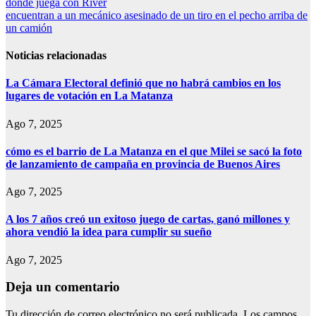
donde juega con River
entradas
encuentran a un mecánico asesinado de un tiro en el pecho arriba de
un camión
Noticias relacionadas
La Cámara Electoral definió que no habrá cambios en los
lugares de votación en La Matanza
Ago 7, 2025
cómo es el barrio de La Matanza en el que Milei se sacó la foto
de lanzamiento de campaña en provincia de Buenos Aires
Ago 7, 2025
A los 7 años creó un exitoso juego de cartas, ganó millones y
ahora vendió la idea para cumplir su sueño
Ago 7, 2025
Deja un comentario
Tu dirección de correo electrónico no será publicada.
Los campos