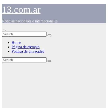
Skip
13.com.ar
to
content
Noticias nacionales e internacionales
Home
Página de ejemplo
Política de privacidad