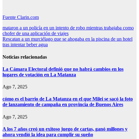
Fuente Clarin.com
Navegación
mataron a un policía en un intento de robo mientras trabajaba como
chofer de una aplicación de viajes
de
Rescatan a un murciélago que se ahogaba en la piscina de un hotel
entradas
tras intentar beber agua
Noticias relacionadas
La Cámara Electoral definió que no habrá cambios en los
lugares de votación en La Matanza
Ago 7, 2025
cómo es el barrio de La Matanza en el que Milei se sacó la foto
de lanzamiento de campaña en provincia de Buenos Aires
Ago 7, 2025
A los 7 años creó un exitoso juego de cartas, ganó millones y
ahora vendió la idea para cumplir su sueño