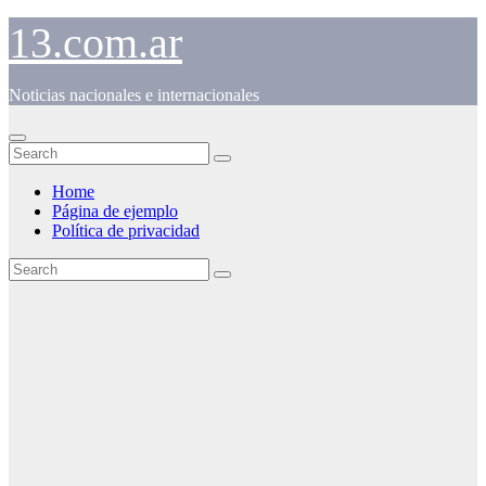
Skip
13.com.ar
to
content
Noticias nacionales e internacionales
Home
Página de ejemplo
Política de privacidad