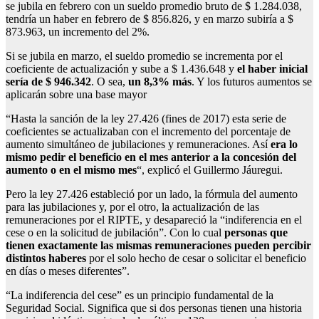
se jubila en febrero con un sueldo promedio bruto de $ 1.284.038,
tendría un haber en febrero de $ 856.826, y en marzo subiría a $
873.963, un incremento del 2%.
Si se jubila en marzo, el sueldo promedio se incrementa por el
coeficiente de actualización y sube a $ 1.436.648 y
el haber inicial
sería de $ 946.342
. O sea,
un 8,3% más
. Y los futuros aumentos se
aplicarán sobre una base mayor
“Hasta la sanción de la ley 27.426 (fines de 2017) esta serie de
coeficientes se actualizaban con el incremento del porcentaje de
aumento simultáneo de jubilaciones y remuneraciones. Así
era lo
mismo pedir el beneficio en el mes anterior a la concesión del
aumento o en el mismo mes
“, explicó el Guillermo Jáuregui.
Pero la ley 27.426 estableció por un lado, la fórmula del aumento
para las jubilaciones y, por el otro, la actualización de las
remuneraciones por el RIPTE, y desapareció la “indiferencia en el
cese o en la solicitud de jubilación”. Con lo cual
personas que
tienen exactamente las mismas remuneraciones pueden percibir
distintos haberes
por el solo hecho de cesar o solicitar el beneficio
en días o meses diferentes”.
“La indiferencia del cese” es un principio fundamental de la
Seguridad Social. Significa que si dos personas tienen una historia