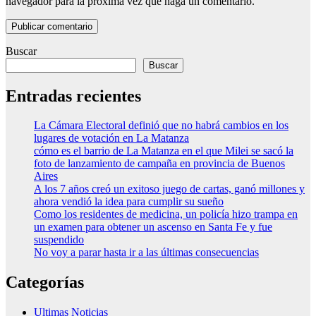
navegador para la próxima vez que haga un comentario.
Buscar
Buscar
Entradas recientes
La Cámara Electoral definió que no habrá cambios en los
lugares de votación en La Matanza
cómo es el barrio de La Matanza en el que Milei se sacó la
foto de lanzamiento de campaña en provincia de Buenos
Aires
A los 7 años creó un exitoso juego de cartas, ganó millones y
ahora vendió la idea para cumplir su sueño
Como los residentes de medicina, un policía hizo trampa en
un examen para obtener un ascenso en Santa Fe y fue
suspendido
No voy a parar hasta ir a las últimas consecuencias
Categorías
Ultimas Noticias