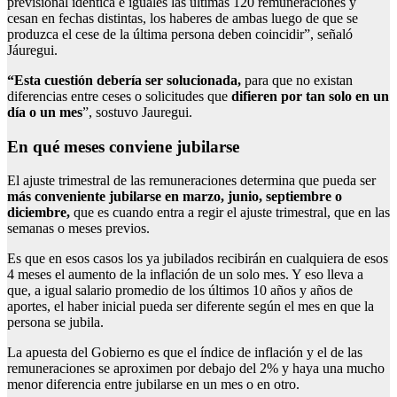
previsional idéntica e iguales las últimas 120 remuneraciones y
cesan en fechas distintas, los haberes de ambas luego de que se
produzca el cese de la última persona deben coincidir”, señaló
Jáuregui.
“Esta cuestión debería ser solucionada,
para que no existan
diferencias entre ceses o solicitudes que
difieren por tan solo en un
día o un mes
”, sostuvo Jauregui.
En qué meses conviene jubilarse
El ajuste trimestral de las remuneraciones determina que pueda ser
más conveniente jubilarse en marzo, junio, septiembre o
diciembre,
que es cuando entra a regir el ajuste trimestral, que en las
semanas o meses previos.
Es que en esos casos los ya jubilados recibirán en cualquiera de esos
4 meses el aumento de la inflación de un solo mes. Y eso lleva a
que, a igual salario promedio de los últimos 10 años y años de
aportes, el haber inicial pueda ser diferente según el mes en que la
persona se jubila.
La apuesta del Gobierno es que el índice de inflación y el de las
remuneraciones se aproximen por debajo del 2% y haya una mucho
menor diferencia entre jubilarse en un mes o en otro.