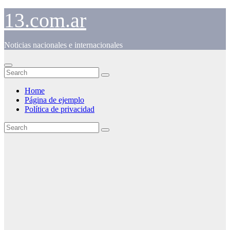
Skip
13.com.ar
to
content
Noticias nacionales e internacionales
Home
Página de ejemplo
Política de privacidad