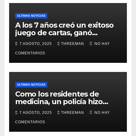
ULTIMAS NOTICIAS
A los 7 años creó un exitoso
juego de cartas, ganó
millones y ahora vendió la
7 AGOSTO, 2025
THREEMAN
NO HAY
idea para cumplir su sueño
COMENTARIOS
ULTIMAS NOTICIAS
Como los residentes de
medicina, un policía hizo
trampa en un examen para
7 AGOSTO, 2025
THREEMAN
NO HAY
obtener un ascenso en Santa
Fe y fue suspendido
COMENTARIOS