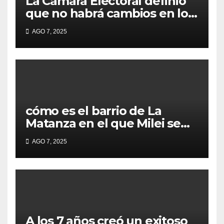
La Cámara Electoral definió
que no habrá cambios en los
lugares de votación en La
AGO 7, 2025
Matanza
cómo es el barrio de La
Matanza en el que Milei se
sacó la foto de lanzamiento
AGO 7, 2025
de campaña en provincia de
Buenos Aires
A los 7 años creó un exitoso