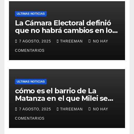
ULTIMAS NOTICIAS
La Cámara Electoral definió
que no habrá cambios en los
lugares de votación en La
7 AGOSTO, 2025
THREEMAN
NO HAY
Matanza
COMENTARIOS
ULTIMAS NOTICIAS
cómo es el barrio de La
Matanza en el que Milei se
sacó la foto de lanzamiento
7 AGOSTO, 2025
THREEMAN
NO HAY
de campaña en provincia de
Buenos Aires
COMENTARIOS