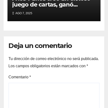
juego de cartas, ganó
millones y ahora vendió la
AGO 7, 2025
idea para cumplir su sueño
Deja un comentario
Tu dirección de correo electrónico no será publicada.
Los campos obligatorios están marcados con
*
Comentario
*