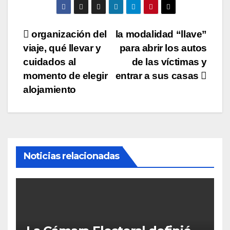
Navegación
organización del
la modalidad “llave”
viaje, qué llevar y
para abrir los autos
de
cuidados al
de las víctimas y
entradas
momento de elegir
entrar a sus casas
alojamiento
Noticias relacionadas