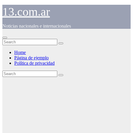
Skip
13.com.ar
to
content
Noticias nacionales e internacionales
Home
Página de ejemplo
Política de privacidad