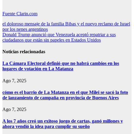
Fuente Clarin.com
Navegación
el doloroso mensaje de la familia Bibas y el nuevo reclamo de Israel
por los nenes argentinos
de
Donald Trump anunció que Venezuela aceptó repatriar a sus
entradas
ciudadanos que están sin papeles en Estados Unidos
Noticias relacionadas
La Cámara Electoral definió que no habrá cambios en los
lugares de votación en La Matanza
Ago 7, 2025
cómo es el barrio de La Matanza en el que Milei se sacó la foto
de lanzamiento de campaña en provincia de Buenos Aires
Ago 7, 2025
A los 7 años creó un exitoso juego de cartas, ganó millones y
ahora vendió la idea para cumplir su sueño