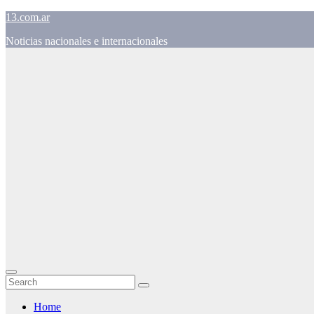
Skip
13.com.ar
to
Noticias nacionales e internacionales
content
Home