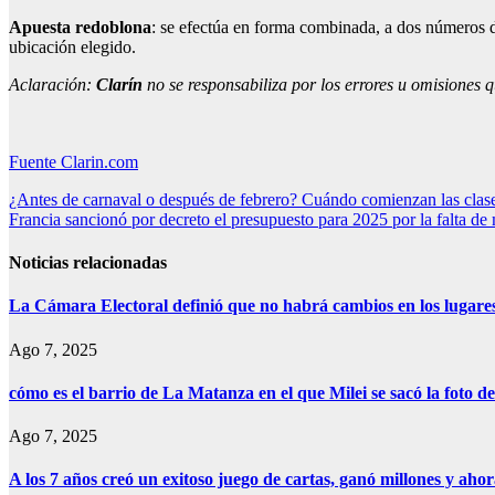
Apuesta redoblona
: se efectúa en forma combinada, a dos números de
ubicación elegido.
Aclaración:
Clarín
no se responsabiliza por los errores u omisiones q
Fuente Clarin.com
Navegación
¿Antes de carnaval o después de febrero? Cuándo comienzan las clas
Francia sancionó por decreto el presupuesto para 2025 por la falta de
de
entradas
Noticias relacionadas
La Cámara Electoral definió que no habrá cambios en los lugare
Ago 7, 2025
cómo es el barrio de La Matanza en el que Milei se sacó la foto
Ago 7, 2025
A los 7 años creó un exitoso juego de cartas, ganó millones y aho