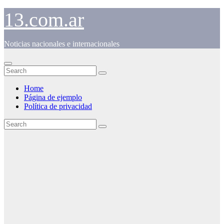
Skip
13.com.ar
to
content
Noticias nacionales e internacionales
Home
Página de ejemplo
Política de privacidad