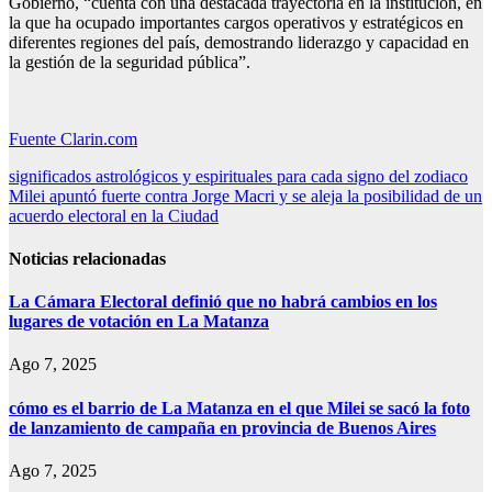
Gobierno, “cuenta con una destacada trayectoria en la institución, en
la que ha ocupado importantes cargos operativos y estratégicos en
diferentes regiones del país, demostrando liderazgo y capacidad en
la gestión de la seguridad pública”.
Fuente Clarin.com
Navegación
significados astrológicos y espirituales para cada signo del zodiaco
Milei apuntó fuerte contra Jorge Macri y se aleja la posibilidad de un
de
acuerdo electoral en la Ciudad
entradas
Noticias relacionadas
La Cámara Electoral definió que no habrá cambios en los
lugares de votación en La Matanza
Ago 7, 2025
cómo es el barrio de La Matanza en el que Milei se sacó la foto
de lanzamiento de campaña en provincia de Buenos Aires
Ago 7, 2025