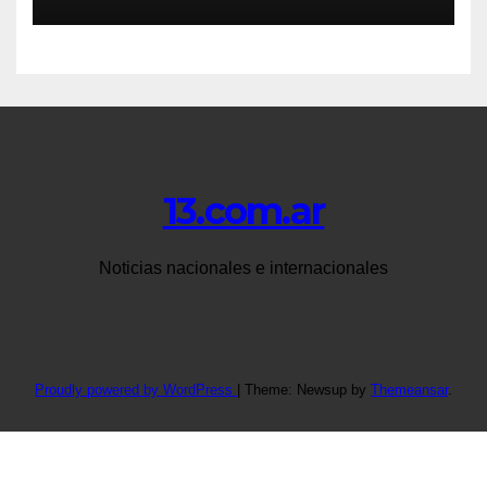
13.com.ar
Noticias nacionales e internacionales
Proudly powered by WordPress
|
Theme: Newsup by
Themeansar
.