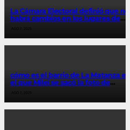
La Cámara Electoral definió que no
habrá cambios en los lugares de
votación en La Matanza
AGO 7, 2025
cómo es el barrio de La Matanza e
el que Milei se sacó la foto de
lanzamiento de campaña en
AGO 7, 2025
provincia de Buenos Aires