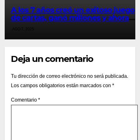
A los 7 años creó un exitoso juego
de cartas, ganó millones y ahora
vendió la idea para cumplir su
AGO 7, 2025
sueño
Deja un comentario
Tu dirección de correo electrónico no será publicada.
Los campos obligatorios están marcados con
*
Comentario
*