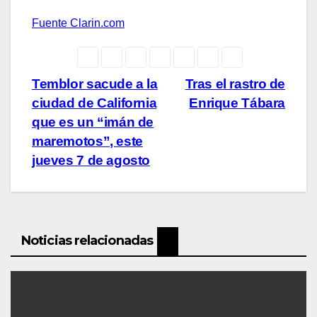
Fuente Clarin.com
Navegación
Temblor sacude a la
Tras el rastro de
ciudad de California
Enrique Tábara
de
que es un “imán de
entradas
maremotos”, este
jueves 7 de agosto
Noticias relacionadas