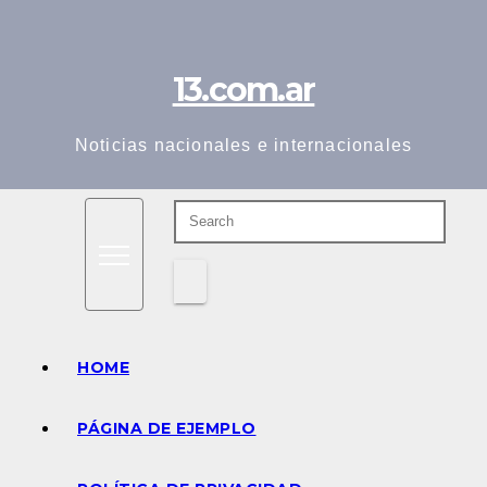
Skip
to
13.com.ar
content
Noticias nacionales e internacionales
HOME
PÁGINA DE EJEMPLO