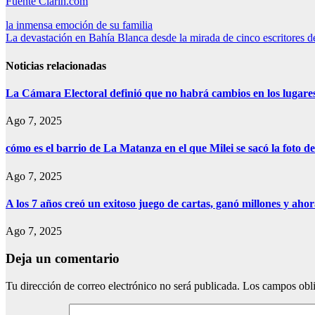
Fuente Clarin.com
Navegación
la inmensa emoción de su familia
La devastación en Bahía Blanca desde la mirada de cinco escritores d
de
entradas
Noticias relacionadas
La Cámara Electoral definió que no habrá cambios en los lugare
Ago 7, 2025
cómo es el barrio de La Matanza en el que Milei se sacó la foto
Ago 7, 2025
A los 7 años creó un exitoso juego de cartas, ganó millones y aho
Ago 7, 2025
Deja un comentario
Tu dirección de correo electrónico no será publicada.
Los campos obli