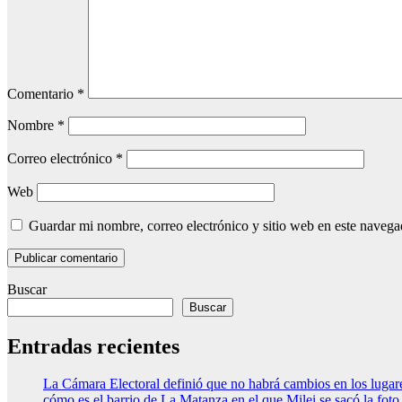
Comentario
*
Nombre
*
Correo electrónico
*
Web
Guardar mi nombre, correo electrónico y sitio web en este naveg
Buscar
Buscar
Entradas recientes
La Cámara Electoral definió que no habrá cambios en los luga
cómo es el barrio de La Matanza en el que Milei se sacó la fo