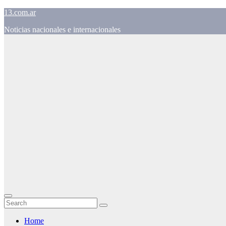
Skip
13.com.ar
to
Noticias nacionales e internacionales
content
Home