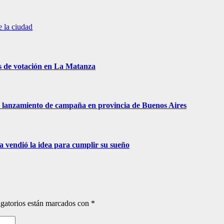
e la ciudad
s de votación en La Matanza
 de lanzamiento de campaña en provincia de Buenos Aires
ra vendió la idea para cumplir su sueño
gatorios están marcados con
*