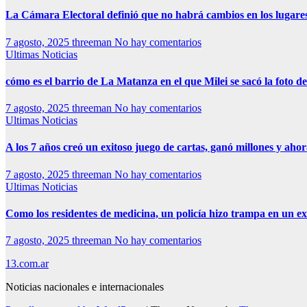
La Cámara Electoral definió que no habrá cambios en los lugare
7 agosto, 2025
threeman
No hay comentarios
Ultimas Noticias
cómo es el barrio de La Matanza en el que Milei se sacó la foto
7 agosto, 2025
threeman
No hay comentarios
Ultimas Noticias
A los 7 años creó un exitoso juego de cartas, ganó millones y aho
7 agosto, 2025
threeman
No hay comentarios
Ultimas Noticias
Como los residentes de medicina, un policía hizo trampa en un 
7 agosto, 2025
threeman
No hay comentarios
13.com.ar
Noticias nacionales e internacionales