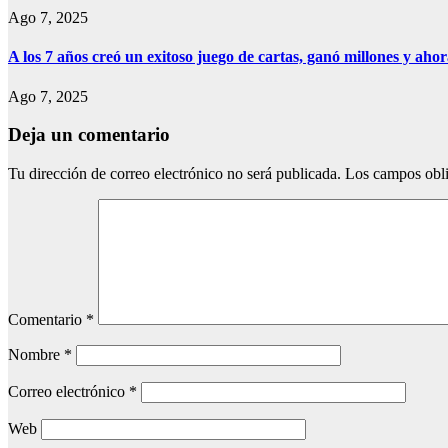
Ago 7, 2025
A los 7 años creó un exitoso juego de cartas, ganó millones y aho
Ago 7, 2025
Deja un comentario
Tu dirección de correo electrónico no será publicada.
Los campos obli
Comentario
*
Nombre
*
Correo electrónico
*
Web