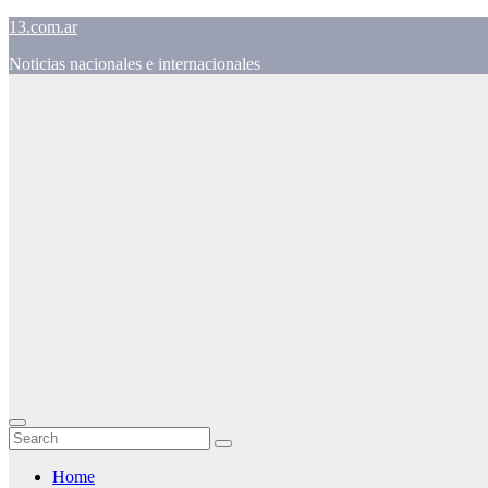
Skip
13.com.ar
to
Noticias nacionales e internacionales
content
Home