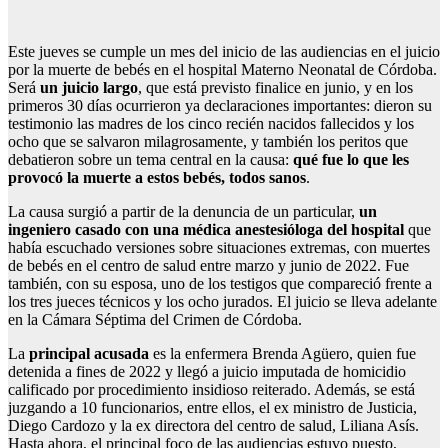
Este jueves se cumple un mes del inicio de las audiencias en el juicio
por la muerte de bebés en el hospital Materno Neonatal de Córdoba.
Será
un juicio largo
, que está previsto finalice en junio, y en los
primeros 30 días ocurrieron ya declaraciones importantes: dieron su
testimonio las madres de los cinco recién nacidos fallecidos y los
ocho que se salvaron milagrosamente, y también los peritos que
debatieron sobre un tema central en la causa:
qué fue lo que les
provocó la muerte a estos bebés, todos sanos
.
La causa surgió a partir de la denuncia de un particular,
un
ingeniero casado con una médica anestesióloga del hospital
que
había escuchado versiones sobre situaciones extremas, con muertes
de bebés en el centro de salud entre marzo y junio de 2022. Fue
también, con su esposa, uno de los testigos que compareció frente a
los tres jueces técnicos y los ocho jurados. El juicio se lleva adelante
en la Cámara Séptima del Crimen de Córdoba.
La
principal acusada
es la enfermera Brenda Agüero, quien fue
detenida a fines de 2022 y llegó a juicio imputada de homicidio
calificado por procedimiento insidioso reiterado. Además, se está
juzgando a 10 funcionarios, entre ellos, el ex ministro de Justicia,
Diego Cardozo y la ex directora del centro de salud, Liliana Asís.
Hasta ahora, el principal foco de las audiencias estuvo puesto,