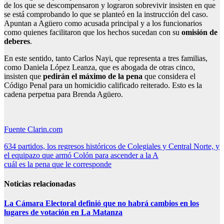
de los que se descompensaron y lograron sobrevivir insisten en que
se está comprobando lo que se planteó en la instrucción del caso.
Apuntan a Agüero como acusada principal y a los funcionarios
como quienes facilitaron que los hechos sucedan con su
omisión de
deberes
.
En este sentido, tanto Carlos Nayi, que representa a tres familias,
como Daniela López Leanza, que es abogada de otras cinco,
insisten que
pedirán el máximo de la pena
que considera el
Código Penal para un homicidio calificado reiterado. Esto es la
cadena perpetua para Brenda Agüero.
Fuente Clarin.com
Navegación
634 partidos, los regresos históricos de Colegiales y Central Norte, y
el equipazo que armó Colón para ascender a la A
de
cuál es la pena que le corresponde
entradas
Noticias relacionadas
La Cámara Electoral definió que no habrá cambios en los
lugares de votación en La Matanza