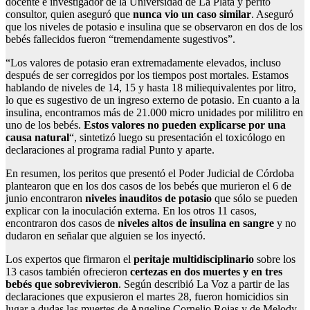
docente e investigador de la Universidad de La Plata y perito
consultor, quien aseguró que
nunca vio un caso similar
. Aseguró
que los niveles de potasio e insulina que se observaron en dos de los
bebés fallecidos fueron “tremendamente sugestivos”.
“Los valores de potasio eran extremadamente elevados, incluso
después de ser corregidos por los tiempos post mortales. Estamos
hablando de niveles de 14, 15 y hasta 18 miliequivalentes por litro,
lo que es sugestivo de un ingreso externo de potasio. En cuanto a la
insulina, encontramos más de 21.000 micro unidades por mililitro en
uno de los bebés.
Estos valores no pueden explicarse por una
causa natural
“, sintetizó luego su presentación el toxicólogo en
declaraciones al programa radial Punto y aparte.
En resumen, los peritos que presentó el Poder Judicial de Córdoba
plantearon que en los dos casos de los bebés que murieron el 6 de
junio encontraron
niveles inauditos de potasio
que sólo se pueden
explicar con la inoculación externa. En los otros 11 casos,
encontraron dos casos de
niveles altos de insulina en sangre
y no
dudaron en señalar que alguien se los inyectó.
Los expertos que firmaron el
peritaje multidisciplinario
sobre los
13 casos también ofrecieron
certezas en dos muertes y en tres
bebés que sobrevivieron
. Según describió La Voz a partir de las
declaraciones que expusieron el martes 28, fueron homicidios sin
lugar a dudas las muertes de Angeline Cornelio Rojas y de Melody