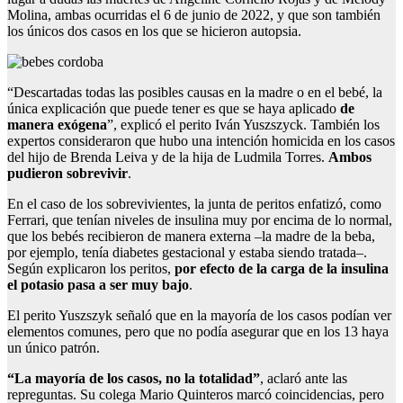
Molina, ambas ocurridas el 6 de junio de 2022, y que son también
los únicos dos casos en los que se hicieron autopsia.
“Descartadas todas las posibles causas en la madre o en el bebé, la
única explicación que puede tener es que se haya aplicado
de
manera exógena
”, explicó el perito Iván Yuszszyck. También los
expertos consideraron que hubo una intención homicida en los casos
del hijo de Brenda Leiva y de la hija de Ludmila Torres.
Ambos
pudieron sobrevivir
.
En el caso de los sobrevivientes, la junta de peritos enfatizó, como
Ferrari, que tenían niveles de insulina muy por encima de lo normal,
que los bebés recibieron de manera externa –la madre de la beba,
por ejemplo, tenía diabetes gestacional y estaba siendo tratada–.
Según explicaron los peritos,
por efecto de la carga de la insulina
el potasio pasa a ser muy bajo
.
El perito Yuszszyk señaló que en la mayoría de los casos podían ver
elementos comunes, pero que no podía asegurar que en los 13 haya
un único patrón.
“La mayoría de los casos, no la totalidad”
, aclaró ante las
repreguntas. Su colega Mario Quinteros marcó coincidencias, pero