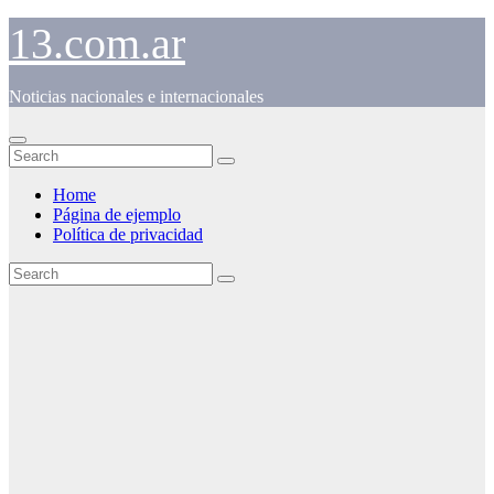
Skip
13.com.ar
to
content
Noticias nacionales e internacionales
Home
Página de ejemplo
Política de privacidad