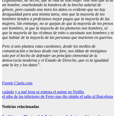
Legalizando, de hecho, que la vida de una mujer vale más que la de
un hombre, enarbolando la bandera de la brecha salarial de
género, pero cuando uno mira los datos es evidente que no hay
desigualdad para una misma tarea, sino que la mayoría de los
hombres tienden a profesiones mejor pagas que la mayoría de las
mujeres. Sin embargo, no se quejan de que la mayoría de los presos
son hombres, ni que la mayoría de los plomeros son hombres, ni
que la mayoría de las víctimas de robo o asesinato son hombres y ni
que hablar de la mayoría de las personas que murieron en guerras.
Pero si uno plantea estas cuestiones, desde los medios de
comunicación o incluso desde este foro, nos tildan de misóginos
solo por el hecho de defender un principio elemental de la
democracia moderna y el Estado de Derecho, que es la igualdad
ante la ley y los datos”.
Fuente Clarin.com
Navegación
cuándo y a qué hora se estrena el anime en Netflix
el pibe de las inferiores de Ferro que dio rápido el salto al Barcelona
de
entradas
Noticias relacionadas