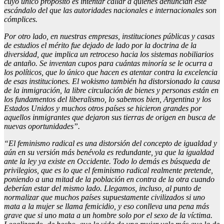
cuyo único propósito es intentar callar a quienes denuncian este
escándalo del que las autoridades nacionales e internacionales son
cómplices.
Por otro lado, en nuestras empresas, instituciones públicas y casas
de estudios el mérito fue dejado de lado por la doctrina de la
diversidad, que implica un retroceso hacia los sistemas nobiliarios
de antaño. Se inventan cupos para cuántas minoría se le ocurra a
los políticos, que lo único que hacen es atentar contra la excelencia
de esas instituciones. El wokismo también ha distorsionado la causa
de la inmigración, la libre circulación de bienes y personas están en
los fundamentos del liberalismo, lo sabemos bien, Argentina y los
Estados Unidos y muchos otros países se hicieron grandes por
aquellos inmigrantes que dejaron sus tierras de origen en busca de
nuevas oportunidades”.
“El feminismo radical es una distorsión del concepto de igualdad y
aún en su versión más benévola es redundante, ya que la igualdad
ante la ley ya existe en Occidente. Todo lo demás es búsqueda de
privilegios, que es lo que el feminismo radical realmente pretende,
poniendo a una mitad de la población en contra de la otra cuando
deberían estar del mismo lado. Llegamos, incluso, al punto de
normalizar que muchos países supuestamente civilizados si uno
mata a la mujer se llama femicidio, y eso conlleva una pena más
grave que si uno mata a un hombre solo por el sexo de la víctima.