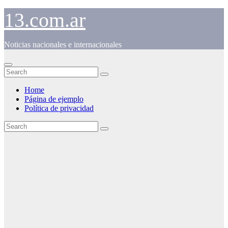
Skip
13.com.ar
to
content
Noticias nacionales e internacionales
Home
Página de ejemplo
Política de privacidad