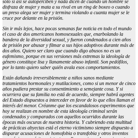
sólo si así se autoperciben y nada dicen de cuando un hombre se
disfraza de mujer y mata a su rival en un ring de boxeo o cuando
un preso alega ser mujer y termina violando a cuanta mujer se le
cruce por delante en la prisión.
Sin ir más lejos, hace pocas semanas fue noticia en todo el mundo
el caso de dos americanos homosexuales que, enarbolando la
bandera de la diversidad sexual, y fueron condenados a cien años
de prisión por abusar y filmar a sus hijos adoptivos durante más de
dos años. Quiero ser claro que cuando digo abusos no es un
eufemismo, porque en sus versiones más extremas la ideología de
género constituye lisa y llanamente abuso infantil. Son pedófilos,
por lo tanto quiero saber quién avala esos comportamientos.
Están dañando irreversiblemente a niños sanos mediante
tratamientos hormonales y mutilaciones, como si un menor de cinco
años pudiera prestar su consentimiento a semejante cosa. Y si
ocurriera que su familia no está de acuerdo, siempre habrá agentes
del Estado dispuestos a interceder en favor de lo que ellos llaman el
interés del menor. Créanme que los escandalosos experimentos que
hoy se realizan en nombre de esta ideología criminal serán
condenados y comparados con aquellos ocurridos durante las
épocas más oscuras de nuestra historia. Y cubriendo esta multitud
de prácticas abyectas está el eterno victimismo siempre dispuesto a
disparar acusaciones de homofobia o transfobia y otros inventos