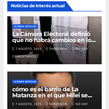
Noticias de Interés actual
ULTIMAS NOTICIAS
La Cámara Electoral definió
que no habrá cambios en los
lugares de votación en La
7 AGOSTO, 2025
THREEMAN
NO HAY
Matanza
COMENTARIOS
ULTIMAS NOTICIAS
cómo es el barrio de La
Matanza en el que Milei se
sacó la foto de lanzamiento
7 AGOSTO, 2025
THREEMAN
NO HAY
de campaña en provincia de