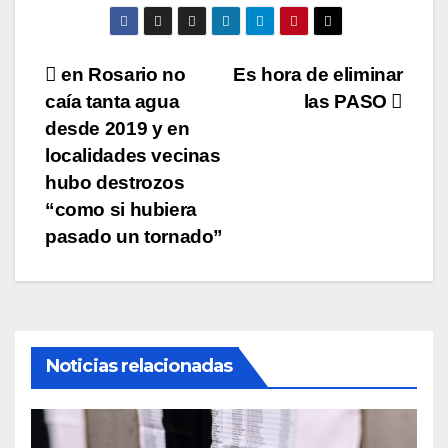
Navegación
en Rosario no
Es hora de eliminar
caía tanta agua
las PASO
de
desde 2019 y en
entradas
localidades vecinas
hubo destrozos
“como si hubiera
pasado un tornado”
Noticias relacionadas