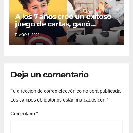
A los 7 años creó un exitoso
juego de cartas, ganó
millones y ahora vendió la
AGO 7, 2025
idea para cumplir su sueño
Deja un comentario
Tu dirección de correo electrónico no será publicada.
Los campos obligatorios están marcados con
*
Comentario
*