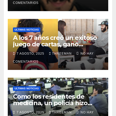
Buenos Aires
COMENTARIOS
ULTIMAS NOTICIAS
A los 7 años creó un exitoso
juego de cartas, ganó
millones y ahora vendió la
7 AGOSTO, 2025
THREEMAN
NO HAY
idea para cumplir su sueño
COMENTARIOS
ULTIMAS NOTICIAS
Como los residentes de
medicina, un policía hizo
trampa en un examen para
7 AGOSTO, 2025
THREEMAN
NO HAY
obtener un ascenso en Santa