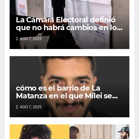
La Cámara Electoral definió
que no habrá cambios en los
lugares de votación en La
AGO 7, 2025
Matanza
cómo es el barrio de La
Matanza en el que Milei se
sacó la foto de lanzamiento
AGO 7, 2025
de campaña en provincia de
Buenos Aires