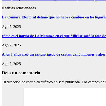
de
entradas
Noticias relacionadas
La Cámara Electoral definió que no habrá cambios en los lugare
Ago 7, 2025
cómo es el barrio de La Matanza en el que Milei se sacó la foto
Ago 7, 2025
A los 7 años creó un exitoso juego de cartas, ganó millones y aho
Ago 7, 2025
Deja un comentario
Tu dirección de correo electrónico no será publicada.
Los campos obli