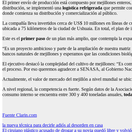
El primer envío de producción está compuesto por mejillones enteros
distribución, se implementó una
logística refrigerada
que permite con
donde comienza su distribución y comercialización al público.
La compañía lleva invertidos cerca de US$ 10 millones en líneas de c
ubicada a 75 kilómetros de la ciudad de Ushuaia. En total, el plan de
Este es el
primer paso
de un plan más amplio, que contempla la expa
“Es un proyecto ambicioso y parte de la ampliación de nuestra matri
bancos naturales de mejillones y esperamos que las condiciones bio
El ejecutivo destacó la complejidad del cultivo de mejillones: “Es co
el proceso. Por eso queremos agradecer a SENASA, al Gobierno Nacio
Actualmente, el valor de mercado del mejillón a nivel mundial se ubic
A nivel regional, la competencia es fuerte. Según datos de la Asociac
consumo interno se encuentra entre 300 y 400 toneladas anuales,
toda
Fuente Clarin.com
Navegación
la nueva técnica para decirle adiós al desorden en casa
El cirujano plástico acusado de drogar a su novia quedó libre y volvió 