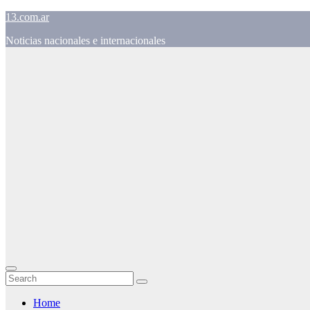
Skip
13.com.ar
to
Noticias nacionales e internacionales
content
Home