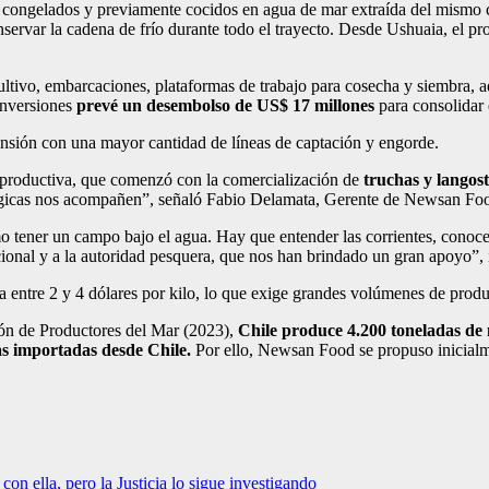
, congelados y previamente cocidos en agua de mar extraída del mismo
servar la cadena de frío durante todo el trayecto. Desde Ushuaia, el p
ultivo, embarcaciones, plataformas de trabajo para cosecha y siembra, 
 inversiones
prevé un desembolso de US$ 17 millones
para consolidar 
nsión con una mayor cantidad de líneas de captación y engorde.
z productiva, que comenzó con la comercialización de
truchas y langos
lógicas nos acompañen”, señaló Fabio Delamata, Gerente de Newsan Fo
mo tener un campo bajo el agua. Hay que entender las corrientes, conoc
nal y a la autoridad pesquera, que nos han brindado un gran apoyo”, 
a entre 2 y 4 dólares por kilo, lo que exige grandes volúmenes de prod
ión de Productores del Mar (2023),
Chile produce 4.200 toneladas de m
s importadas desde Chile.
Por ello, Newsan Food se propuso inicialme
con ella, pero la Justicia lo sigue investigando