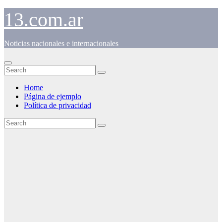
Skip
13.com.ar
to
content
Noticias nacionales e internacionales
Home
Página de ejemplo
Política de privacidad