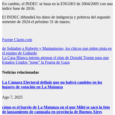
En cambio, el INDEC se basa en la ENGHO de 2004/2005 con una
indice base de 2016.
El INDEC difundirá los datos de indigencia y pobreza del segundo
semestre de 2024 el próximo 31 de marzo.
Fuente Clarin.com
Navegación
de Subiabre a Ruberto y Mastantuono, los chicos que piden pista en
el equipo de Gallardo
de
La Casa Blanca intenta atenuar el plan de Donald Trump para que
entradas
Estados Unidos “tome” la Franja de Gaza
Noticias relacionadas
La Cámara Electoral definió que no habrá cambios en los
lugares de votación en La Matanza
Ago 7, 2025
cómo es el barrio de La Matanza en el que Milei se sacó la foto
de lanzamiento de campaña en provincia de Buenos Aires