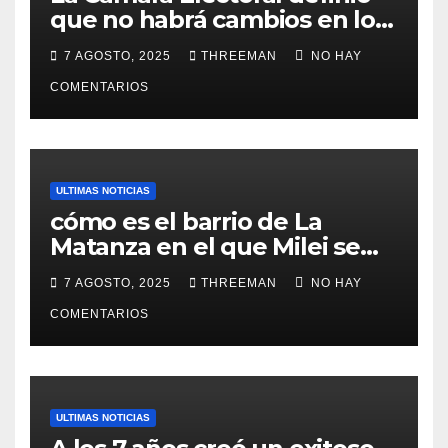
que no habrá cambios en los
lugares de votación en La
7 AGOSTO, 2025
THREEMAN
NO HAY
Matanza
COMENTARIOS
ULTIMAS NOTICIAS
cómo es el barrio de La
Matanza en el que Milei se
sacó la foto de lanzamiento
7 AGOSTO, 2025
THREEMAN
NO HAY
de campaña en provincia de
Buenos Aires
COMENTARIOS
ULTIMAS NOTICIAS