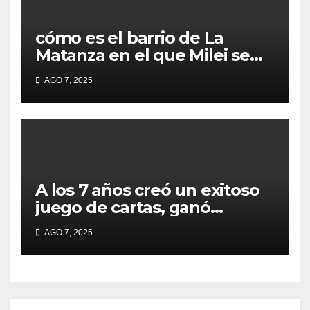
cómo es el barrio de La
Matanza en el que Milei se
sacó la foto de lanzamiento
AGO 7, 2025
de campaña en provincia de
Buenos Aires
A los 7 años creó un exitoso
juego de cartas, ganó
millones y ahora vendió la
AGO 7, 2025
idea para cumplir su sueño