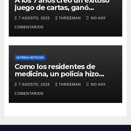
A los 7 años creó un exitoso
juego de cartas, ganó
millones y ahora vendió la
7 AGOSTO, 2025
THREEMAN
NO HAY
idea para cumplir su sueño
COMENTARIOS
ULTIMAS NOTICIAS
Como los residentes de
medicina, un policía hizo
trampa en un examen para
7 AGOSTO, 2025
THREEMAN
NO HAY
obtener un ascenso en Santa
Fe y fue suspendido
COMENTARIOS