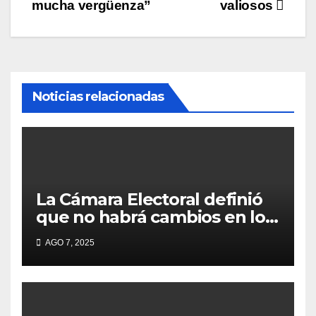
mucha vergüenza”
valiosos
Noticias relacionadas
La Cámara Electoral definió
que no habrá cambios en los
lugares de votación en La
AGO 7, 2025
Matanza