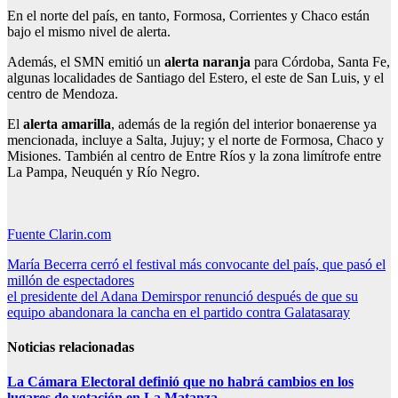
En el norte del país, en tanto, Formosa, Corrientes y Chaco están
bajo el mismo nivel de alerta.
Además, el SMN emitió un
alerta naranja
para Córdoba, Santa Fe,
algunas localidades de Santiago del Estero, el este de San Luis, y el
centro de Mendoza.
El
alerta amarilla
, además de la región del interior bonaerense ya
mencionada, incluye a Salta, Jujuy; y el norte de Formosa, Chaco y
Misiones. También al centro de Entre Ríos y la zona limítrofe entre
La Pampa, Neuquén y Río Negro.
Fuente Clarin.com
Navegación
María Becerra cerró el festival más convocante del país, que pasó el
millón de espectadores
de
el presidente del Adana Demirspor renunció después de que su
entradas
equipo abandonara la cancha en el partido contra Galatasaray
Noticias relacionadas
La Cámara Electoral definió que no habrá cambios en los
lugares de votación en La Matanza