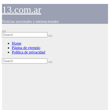
Skip
13.com.ar
to
content
Noticias nacionales e internacionales
Home
Página de ejemplo
Política de privacidad