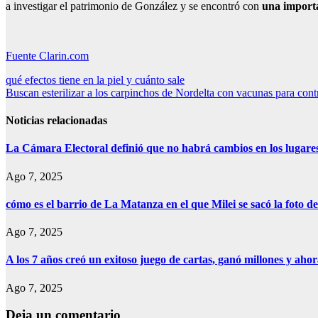
a investigar el patrimonio de González y se encontró con
una importa
Fuente Clarin.com
Navegación
qué efectos tiene en la piel y cuánto sale
Buscan esterilizar a los carpinchos de Nordelta con vacunas para cont
de
entradas
Noticias relacionadas
La Cámara Electoral definió que no habrá cambios en los lugare
Ago 7, 2025
cómo es el barrio de La Matanza en el que Milei se sacó la foto
Ago 7, 2025
A los 7 años creó un exitoso juego de cartas, ganó millones y aho
Ago 7, 2025
Deja un comentario