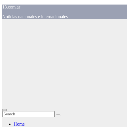
Skip
13.com.ar
to
Noticias nacionales e internacionales
content
Home