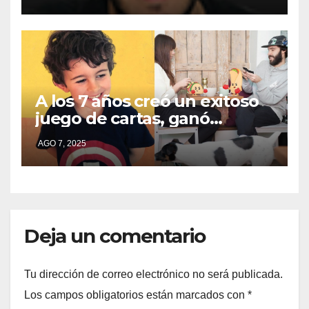
de campaña en provincia de
Buenos Aires
A los 7 años creó un exitoso
juego de cartas, ganó
millones y ahora vendió la
AGO 7, 2025
idea para cumplir su sueño
Deja un comentario
Tu dirección de correo electrónico no será publicada.
Los campos obligatorios están marcados con
*