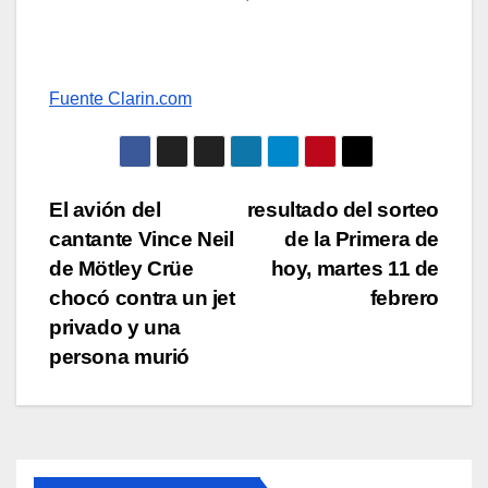
Fuente Clarin.com
Navegación
El avión del
resultado del sorteo
cantante Vince Neil
de la Primera de
de
de Mötley Crüe
hoy, martes 11 de
entradas
chocó contra un jet
febrero
privado y una
persona murió