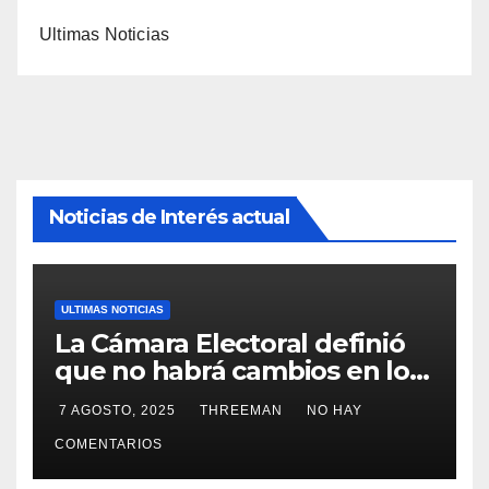
Ultimas Noticias
Noticias de Interés actual
ULTIMAS NOTICIAS
La Cámara Electoral definió
que no habrá cambios en los
lugares de votación en La
7 AGOSTO, 2025
THREEMAN
NO HAY
Matanza
COMENTARIOS