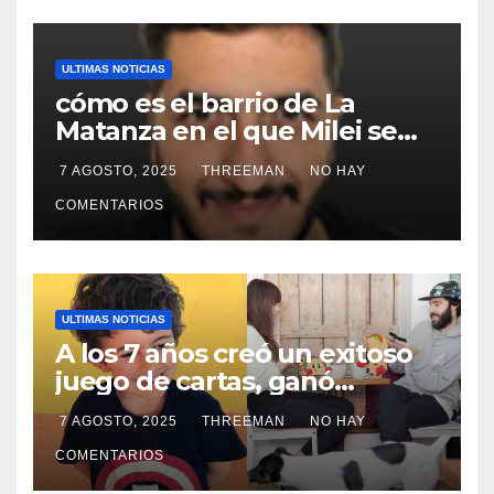
ULTIMAS NOTICIAS
cómo es el barrio de La
Matanza en el que Milei se
sacó la foto de lanzamiento
7 AGOSTO, 2025
THREEMAN
NO HAY
de campaña en provincia de
Buenos Aires
COMENTARIOS
ULTIMAS NOTICIAS
A los 7 años creó un exitoso
juego de cartas, ganó
millones y ahora vendió la
7 AGOSTO, 2025
THREEMAN
NO HAY
idea para cumplir su sueño
COMENTARIOS