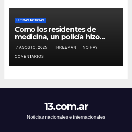
ULTIMAS NOTICIAS
Como los residentes de
medicina, un policía hizo
trampa en un examen para
7 AGOSTO, 2025
THREEMAN
NO HAY
obtener un ascenso en Santa
Fe y fue suspendido
COMENTARIOS
13.com.ar
Noticias nacionales e internacionales