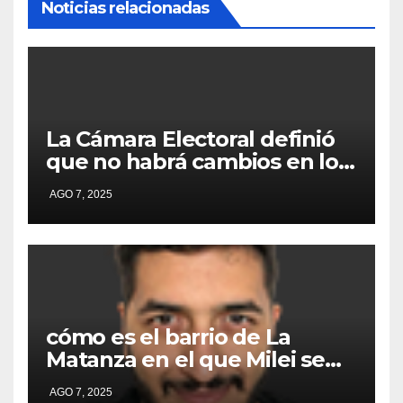
Noticias relacionadas
La Cámara Electoral definió
que no habrá cambios en los
lugares de votación en La
AGO 7, 2025
Matanza
cómo es el barrio de La
Matanza en el que Milei se
sacó la foto de lanzamiento
AGO 7, 2025