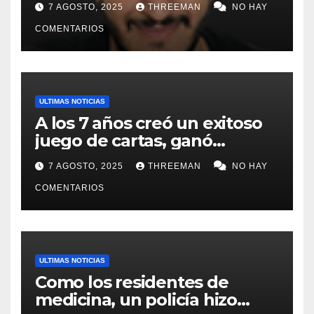
7 AGOSTO, 2025
THREEMAN
NO HAY
de campaña en provincia de
Buenos Aires
COMENTARIOS
ULTIMAS NOTICIAS
A los 7 años creó un exitoso
juego de cartas, ganó
millones y ahora vendió la
7 AGOSTO, 2025
THREEMAN
NO HAY
idea para cumplir su sueño
COMENTARIOS
ULTIMAS NOTICIAS
Como los residentes de
medicina, un policía hizo