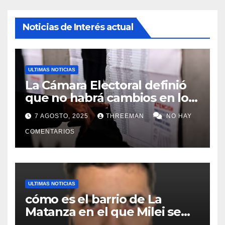
Noticias de Interés actual
ULTIMAS NOTICIAS
La Cámara Electoral definió
que no habrá cambios en los
lugares de votación en La
7 AGOSTO, 2025
THREEMAN
NO HAY
Matanza
COMENTARIOS
ULTIMAS NOTICIAS
cómo es el barrio de La
Matanza en el que Milei se
sacó la foto de lanzamiento