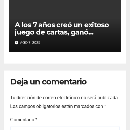
A los 7 años creó un exitoso
juego de cartas, ganó
millones y ahora vendió la
AGO 7, 2025
idea para cumplir su sueño
Deja un comentario
Tu dirección de correo electrónico no será publicada.
Los campos obligatorios están marcados con
*
Comentario
*