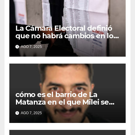
La Cámara Electoral definió
que no habrá cambios en los
lugares de votación en La
AGO 7, 2025
Matanza
cómo es el barrio de La
Matanza en el que Milei se
sacó la foto de lanzamiento
AGO 7, 2025
de campaña en provincia de
Buenos Aires