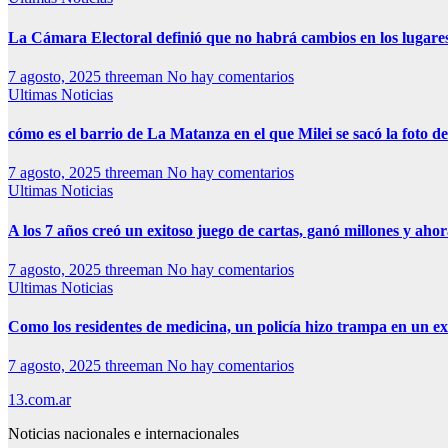
La Cámara Electoral definió que no habrá cambios en los lugare
7 agosto, 2025
threeman
No hay comentarios
Ultimas Noticias
cómo es el barrio de La Matanza en el que Milei se sacó la foto
7 agosto, 2025
threeman
No hay comentarios
Ultimas Noticias
A los 7 años creó un exitoso juego de cartas, ganó millones y aho
7 agosto, 2025
threeman
No hay comentarios
Ultimas Noticias
Como los residentes de medicina, un policía hizo trampa en un 
7 agosto, 2025
threeman
No hay comentarios
13.com.ar
Noticias nacionales e internacionales