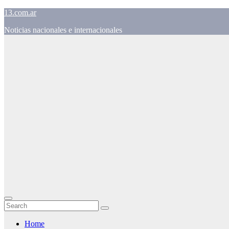
Skip
13.com.ar
to
Noticias nacionales e internacionales
content
Home