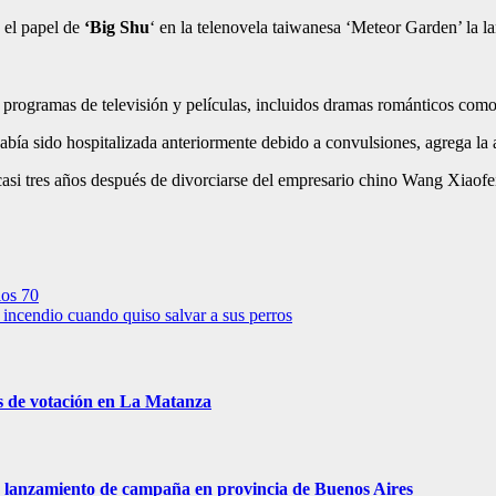
 el papel de
‘Big Shu
‘ en la telenovela taiwanesa ‘Meteor Garden’ la lanz
rogramas de televisión y películas, incluidos dramas románticos com
había sido hospitalizada anteriormente debido a convulsiones, agrega la
si tres años después de divorciarse del empresario chino Wang Xiaofei
los 70
incendio cuando quiso salvar a sus perros
s de votación en La Matanza
 de lanzamiento de campaña en provincia de Buenos Aires