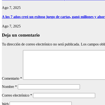
Ago 7, 2025
A los 7 años creó un exitoso juego de cartas, ganó millones y aho
Ago 7, 2025
Deja un comentario
Tu dirección de correo electrónico no será publicada.
Los campos obli
Comentario
*
Nombre
*
Correo electrónico
*
Web