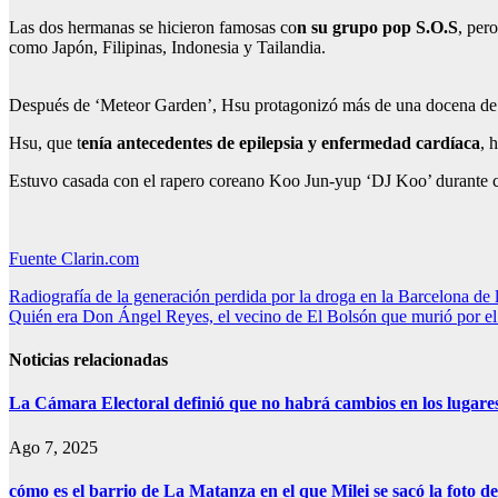
Las dos hermanas se hicieron famosas co
n su grupo pop S.O.S
, pero
como Japón, Filipinas, Indonesia y Tailandia.
Después de ‘Meteor Garden’, Hsu protagonizó más de una docena de p
Hsu, que t
enía antecedentes de epilepsia y enfermedad cardíaca
, 
Estuvo casada con el rapero coreano Koo Jun-yup ‘DJ Koo’ durante ca
Fuente Clarin.com
Navegación
Radiografía de la generación perdida por la droga en la Barcelona de 
Quién era Don Ángel Reyes, el vecino de El Bolsón que murió por el 
de
entradas
Noticias relacionadas
La Cámara Electoral definió que no habrá cambios en los lugare
Ago 7, 2025
cómo es el barrio de La Matanza en el que Milei se sacó la foto