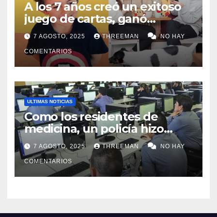
A los 7 años creó un exitoso
juego de cartas, ganó
millones y ahora vendió la
7 AGOSTO, 2025
THREEMAN
NO HAY
idea para cumplir su sueño
COMENTARIOS
ULTIMAS NOTICIAS
Como los residentes de
medicina, un policía hizo
trampa en un examen para
7 AGOSTO, 2025
THREEMAN
NO HAY
obtener un ascenso en Santa
Fe y fue suspendido
COMENTARIOS