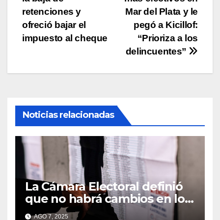
de
retenciones y
Mar del Plata y le
entradas
ofreció bajar el
pegó a Kicillof:
impuesto al cheque
“Prioriza a los
delincuentes”
Noticias relacionadas
La Cámara Electoral definió
que no habrá cambios en los
lugares de votación en La
AGO 7, 2025