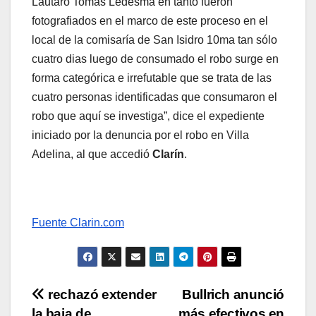
Lautaro Tomás Ledesma en tanto fueron
fotografiados en el marco de este proceso en el
local de la comisaría de San Isidro 10ma tan sólo
cuatro dias luego de consumado el robo surge en
forma categórica e irrefutable que se trata de las
cuatro personas identificadas que consumaron el
robo que aquí se investiga”, dice el expediente
iniciado por la denuncia por el robo en Villa
Adelina, al que accedió
Clarín
.
Fuente Clarin.com
Navegación
rechazó extender
Bullrich anunció
la baja de
más efectivos en