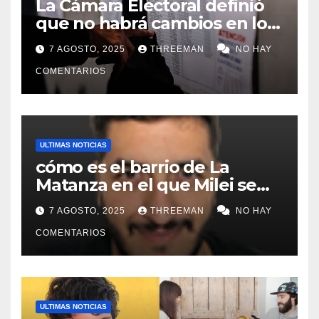
La Cámara Electoral definió
que no habrá cambios en los
lugares de votación en La
7 AGOSTO, 2025
THREEMAN
NO HAY
Matanza
COMENTARIOS
ULTIMAS NOTICIAS
cómo es el barrio de La
Matanza en el que Milei se
sacó la foto de lanzamiento
7 AGOSTO, 2025
THREEMAN
NO HAY
de campaña en provincia de
Buenos Aires
COMENTARIOS
ULTIMAS NOTICIAS