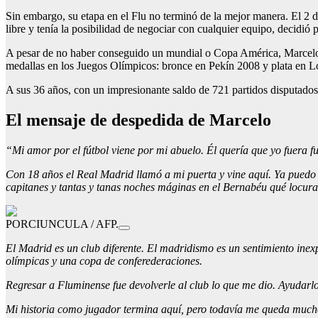
Sin embargo, su etapa en el Flu no terminó de la mejor manera. El 2 
libre y tenía la posibilidad de negociar con cualquier equipo, decidió po
A pesar de no haber conseguido un mundial o Copa América, Marcelo c
medallas en los Juegos Olímpicos: bronce en Pekín 2008 y plata en 
A sus 36 años, con un impresionante saldo de 721 partidos disputados,
El mensaje de despedida de Marcelo
“Mi amor por el fútbol viene por mi abuelo. Él quería que yo fuera fut
Con 18 años el Real Madrid llamó a mi puerta y vine aquí. Ya puedo 
capitanes y tantas y tanas noches máginas en el Bernabéu qué locura
PORCIUNCULA / AFP.
El Madrid es un club diferente. El madridismo es un sentimiento ine
olímpicas y una copa de conferederaciones.
Regresar a Fluminense fue devolverle al club lo que me dio. Ayudarlo 
Mi historia como jugador termina aquí, pero todavía me queda mucho 