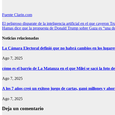
Fuente Clarin.com
Navegación
El peligroso disparate de la inteligencia artificial en el que cayeron 
Hamas dice que la propuesta de Donald Trump sobre Gaza es “una decl
de
entradas
Noticias relacionadas
La Cámara Electoral definió que no habrá cambios en los lugare
Ago 7, 2025
cómo es el barrio de La Matanza en el que Milei se sacó la foto
Ago 7, 2025
A los 7 años creó un exitoso juego de cartas, ganó millones y aho
Ago 7, 2025
Deja un comentario