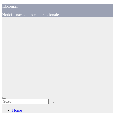
Skip
13.com.ar
to
Noticias nacionales e internacionales
content
Home