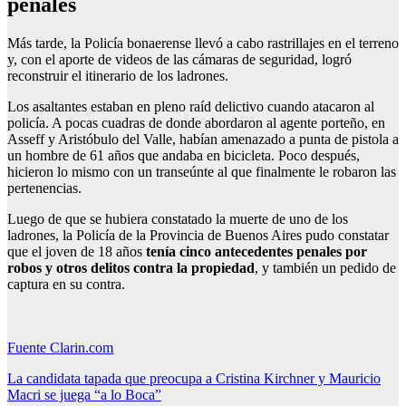
penales
Más tarde, la Policía bonaerense llevó a cabo rastrillajes en el terreno
y, con el aporte de videos de las cámaras de seguridad, logró
reconstruir el itinerario de los ladrones.
Los asaltantes estaban en pleno raíd delictivo cuando atacaron al
policía. A pocas cuadras de donde abordaron al agente porteño, en
Asseff y Aristóbulo del Valle, habían amenazado a punta de pistola a
un hombre de 61 años que andaba en bicicleta. Poco después,
hicieron lo mismo con un transeúnte al que finalmente le robaron las
pertenencias.
Luego de que se hubiera constatado la muerte de uno de los
ladrones, la Policía de la Provincia de Buenos Aires pudo constatar
que el joven de 18 años
tenía cinco antecedentes penales por
robos y otros delitos contra la propiedad
, y también un pedido de
captura en su contra.
Fuente Clarin.com
Navegación
La candidata tapada que preocupa a Cristina Kirchner y Mauricio
Macri se juega “a lo Boca”
de