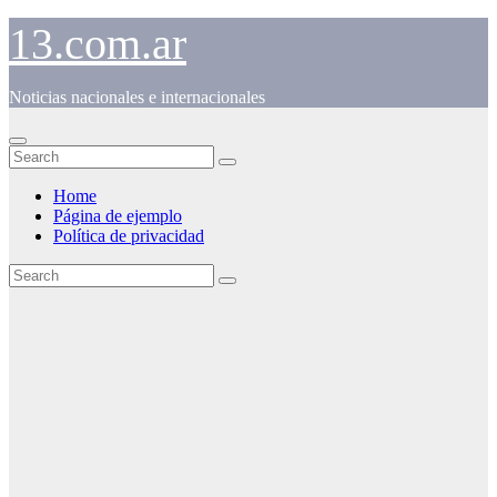
Skip
13.com.ar
to
content
Noticias nacionales e internacionales
Home
Página de ejemplo
Política de privacidad