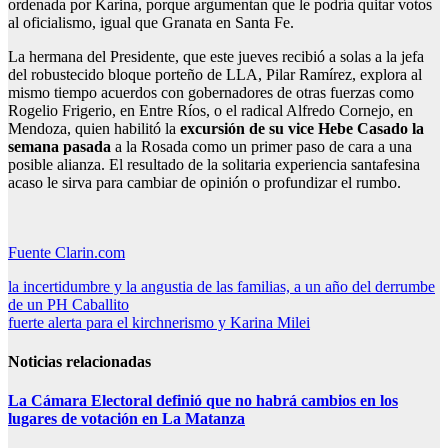
ordenada por Karina, porque argumentan que le podría quitar votos
al oficialismo, igual que Granata en Santa Fe.
La hermana del Presidente, que este jueves recibió a solas a la jefa
del robustecido bloque porteño de LLA, Pilar Ramírez, explora al
mismo tiempo acuerdos con gobernadores de otras fuerzas como
Rogelio Frigerio, en Entre Ríos, o el radical Alfredo Cornejo, en
Mendoza, quien habilitó la
excursión de su vice Hebe Casado la
semana pasada
a la Rosada como un primer paso de cara a una
posible alianza. El resultado de la solitaria experiencia santafesina
acaso le sirva para cambiar de opinión o profundizar el rumbo.
Fuente Clarin.com
Navegación
la incertidumbre y la angustia de las familias, a un año del derrumbe
de un PH Caballito
de
fuerte alerta para el kirchnerismo y Karina Milei
entradas
Noticias relacionadas
La Cámara Electoral definió que no habrá cambios en los
lugares de votación en La Matanza