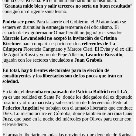
con la Casa Rosada. En el mundo libertario no lo disimulan.
“
Granata mide bien y salir terceros no sería un buen resultado
”,
consignó un dirigente santafesino.
Podría ser peor.
Para la suerte del Gobierno, el PJ atomizado se
esmera en disimular la estrategia temeraria del oficialismo. El
espacio del ex gobernador Omar Perotti no jugará y el senador
Marcelo Lewandoski no aceptó la invitación de Cristina
Kirchner
para compartir espacio con los
referentes de La
Cámpora
Florencia Carignano y Marcos Cleri. El Evita y el ex alfil
de Agustín Rossi y yerno de Pepe Albistur,
Leandro Bussatto
,
jugarán con los sectores vinculados a
Juan Grabois
.
En total, hay 9 frentes electorales para la elección de
constituyentes y los libertarios son de los pocos que irán en
soledad.
En tanto, el
desembarco pausado de Patricia Bullrich en LLA
,
ya es una realidad en Santa Fe, donde los delegados del ex diputado
rosarino y otrora macrista y subsecretario de Intervención Federal
Federico Angelini
ya trabajan con el armado libertario que conduce
Diez. Lo mismo ocurre en Córdoba, donde también se
arrima Luis
Juez
, que pasó en la noche del miércoles por Olivos para cenar con
el Presidente.
El armado libertario en todas las provincias, que depende de Karina