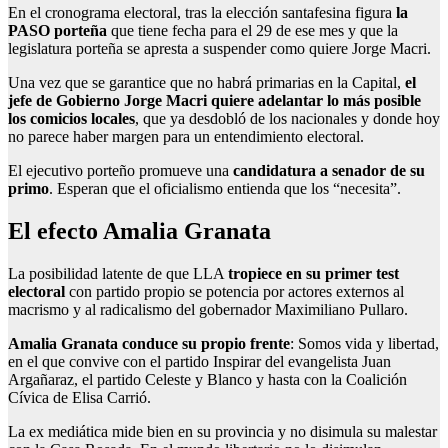
En el cronograma electoral, tras la elección santafesina figura
la
PASO porteña
que tiene fecha para el 29 de ese mes y que la
legislatura porteña se apresta a suspender como quiere Jorge Macri.
Una vez que se garantice que no habrá primarias en la Capital,
el
jefe de Gobierno Jorge Macri quiere adelantar lo más posible
los comicios locales
, que ya desdobló de los nacionales y donde hoy
no parece haber margen para un entendimiento electoral.
El ejecutivo porteño promueve una
candidatura a senador de su
primo
. Esperan que el oficialismo entienda que los “necesita”.
El efecto Amalia Granata
La posibilidad latente de que LLA
tropiece en su primer test
electoral
con partido propio se potencia por actores externos al
macrismo y al radicalismo del gobernador Maximiliano Pullaro.
Amalia Granata conduce su propio frente
: Somos vida y libertad,
en el que convive con el partido Inspirar del evangelista Juan
Argañaraz, el partido Celeste y Blanco y hasta con la Coalición
Cívica de Elisa Carrió.
La ex mediática mide bien en su provincia y no disimula su malestar