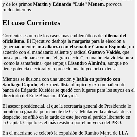
y de los primos
Martín y Eduardo “Lule” Menem
, provoca
ruidos internos.
El caso Corrientes
Corrientes es uno de los casos más emblemáticos del
dilema del
oficialismo
. El Ejecutivo deshoja la margarita para la elección a
gobernador entre u
na alianza con el senador Camau Espínola
, un
acuerdo con el mandatario saliente y radical
Gustavo Valdés,
que
busca posicionarse como “el gran elector”, o una boleta violeta pura
-como la santafesina- que empuja
Lisandro Almirón
, aunque no
tiene potencia electoral y lo precede una trayectoria extensa.
Mientras se ilusiona con una unción y
habla en privado con
Santiago Caputo
, el ex medallista olímpico y ex compañero de
banca de Edgardo Kueider se quedó con lugares para los suyos en el
directorio del Ente Binacional Yacyretá.
El asesor presidencial, al que la secretaria general de Presidencia le
montó una guardia permanente de Casa Militar en la antesala de su
despacho, se afilió en la tarde de este jueves al partido libertario en
la Capital. Caputo es el más resistido por el universo del PRO.
En el macrismo se celebró la expulsión de Ramiro Marra de LLA