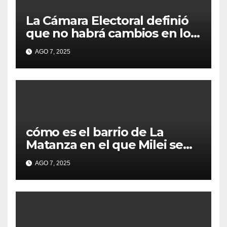
La Cámara Electoral definió
que no habrá cambios en los
lugares de votación en La
AGO 7, 2025
Matanza
cómo es el barrio de La
Matanza en el que Milei se
sacó la foto de lanzamiento
AGO 7, 2025
de campaña en provincia de
Buenos Aires