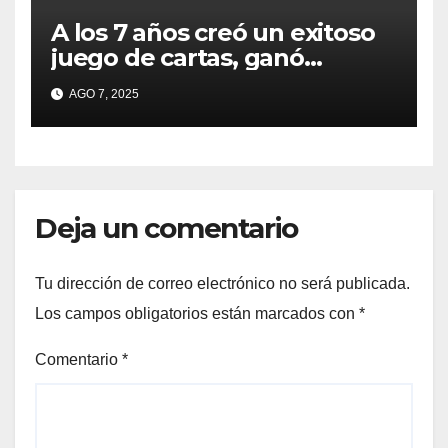
A los 7 años creó un exitoso
juego de cartas, ganó
millones y ahora vendió la
AGO 7, 2025
idea para cumplir su sueño
Deja un comentario
Tu dirección de correo electrónico no será publicada.
Los campos obligatorios están marcados con
*
Comentario
*