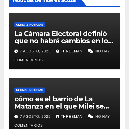
Noticias de Interés actual
ULTIMAS NOTICIAS
La Cámara Electoral definió
que no habrá cambios en los
lugares de votación en La
7 AGOSTO, 2025
THREEMAN
NO HAY
Matanza
COMENTARIOS
ULTIMAS NOTICIAS
cómo es el barrio de La
Matanza en el que Milei se
sacó la foto de lanzamiento
7 AGOSTO, 2025
THREEMAN
NO HAY
de campaña en provincia de
Buenos Aires
COMENTARIOS