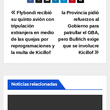
Navegación
Flybondi recibió
la Provincia pidió
su quinto avión con
refuerzos al
de
tripulación
Gobierno para
entradas
extranjera en medio
patrullar el GBA,
de las quejas por
pero Bullrich exige
reprogramaciones y
que se involucre
la multa de Kicillof
Kicillof
Noticias relacionadas