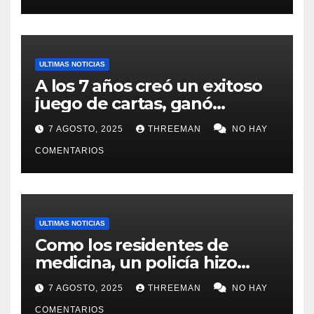
ULTIMAS NOTICIAS
A los 7 años creó un exitoso
juego de cartas, ganó
millones y ahora vendió la
7 AGOSTO, 2025
THREEMAN
NO HAY
idea para cumplir su sueño
COMENTARIOS
ULTIMAS NOTICIAS
Como los residentes de
medicina, un policía hizo
trampa en un examen para
7 AGOSTO, 2025
THREEMAN
NO HAY
obtener un ascenso en Santa
COMENTARIOS