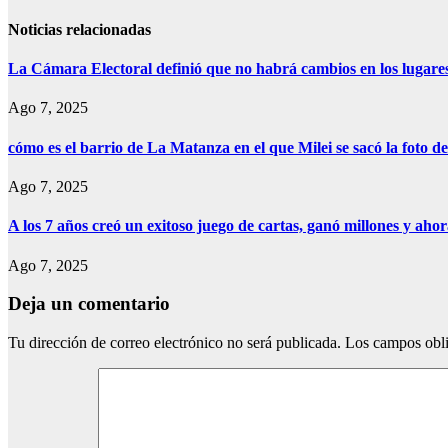
de
entradas
Noticias relacionadas
La Cámara Electoral definió que no habrá cambios en los lugare
Ago 7, 2025
cómo es el barrio de La Matanza en el que Milei se sacó la foto
Ago 7, 2025
A los 7 años creó un exitoso juego de cartas, ganó millones y aho
Ago 7, 2025
Deja un comentario
Tu dirección de correo electrónico no será publicada.
Los campos obli