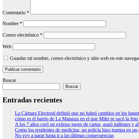
Comentario
*
Nombre
*
Correo electrónico
*
Web
Guardar mi nombre, correo electrónico y sitio web en este naveg
Buscar
Buscar
Entradas recientes
La Cámara Electoral definió que no habrá cambios en los luga
cómo es el barrio de La Matanza en el que Milei se sacó la fo
A los 7 años creó un exitoso juego de cartas, ganó millones y a
Como los residentes de medicina, un policía hizo trampa en un
No voy a parar hasta ir a las últimas consecuencias