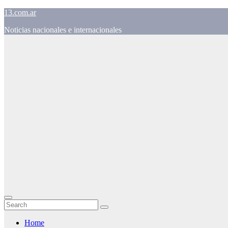
Skip
13.com.ar
to
Noticias nacionales e internacionales
content
Home