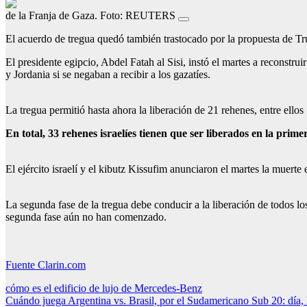
de la Franja de Gaza. Foto: REUTERS
El acuerdo de tregua quedó también trastocado por la propuesta de Tru
El presidente egipcio, Abdel Fatah al Sisi, instó el martes a reconstr
y Jordania si se negaban a recibir a los gazatíes.
La tregua permitió hasta ahora la liberación de 21 rehenes, entre ellos
En total, 33 rehenes israelíes tienen que ser liberados en la prime
El ejército israelí y el kibutz Kissufim anunciaron el martes la muer
La segunda fase de la tregua debe conducir a la liberación de todos los
segunda fase aún no han comenzado.
Fuente Clarin.com
Navegación
cómo es el edificio de lujo de Mercedes-Benz
Cuándo juega Argentina vs. Brasil, por el Sudamericano Sub 20: día,