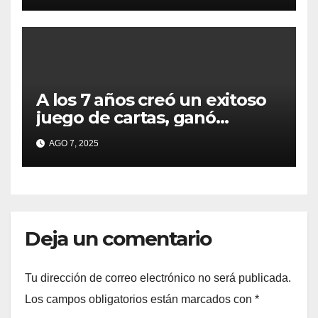
Buenos Aires
A los 7 años creó un exitoso
juego de cartas, ganó
millones y ahora vendió la
AGO 7, 2025
idea para cumplir su sueño
Deja un comentario
Tu dirección de correo electrónico no será publicada.
Los campos obligatorios están marcados con
*