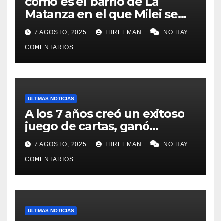
cómo es el barrio de La
Matanza en el que Milei se
sacó la foto de lanzamiento
7 AGOSTO, 2025
THREEMAN
NO HAY
de campaña en provincia de
Buenos Aires
COMENTARIOS
ULTIMAS NOTICIAS
A los 7 años creó un exitoso
juego de cartas, ganó
millones y ahora vendió la
7 AGOSTO, 2025
THREEMAN
NO HAY
idea para cumplir su sueño
COMENTARIOS
ULTIMAS NOTICIAS