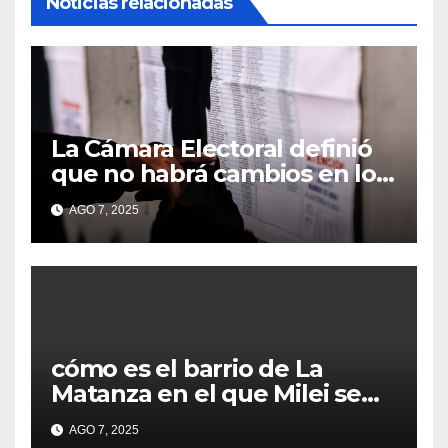
Noticias relacionadas
La Cámara Electoral definió
que no habrá cambios en los
lugares de votación en La
AGO 7, 2025
Matanza
cómo es el barrio de La
Matanza en el que Milei se
sacó la foto de lanzamiento
AGO 7, 2025
de campaña en provincia de