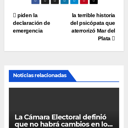
Navegación
piden la
la terrible historia
declaración de
del psicópata que
de
emergencia
aterrorizó Mar del
entradas
Plata
Noticias relacionadas
La Cámara Electoral definió
que no habrá cambios en los