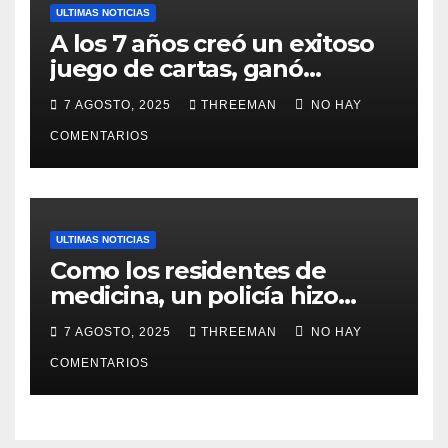
ULTIMAS NOTICIAS
A los 7 años creó un exitoso
juego de cartas, ganó
millones y ahora vendió la
7 AGOSTO, 2025
THREEMAN
NO HAY
idea para cumplir su sueño
COMENTARIOS
ULTIMAS NOTICIAS
Como los residentes de
medicina, un policía hizo
trampa en un examen para
7 AGOSTO, 2025
THREEMAN
NO HAY
obtener un ascenso en Santa
Fe y fue suspendido
COMENTARIOS