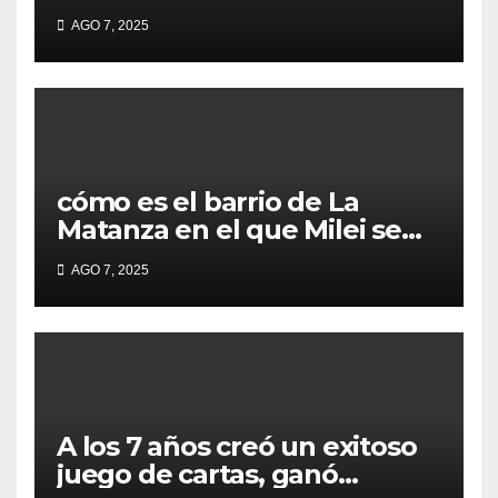
lugares de votación en La
AGO 7, 2025
Matanza
cómo es el barrio de La
Matanza en el que Milei se
sacó la foto de lanzamiento
AGO 7, 2025
de campaña en provincia de
Buenos Aires
A los 7 años creó un exitoso
juego de cartas, ganó