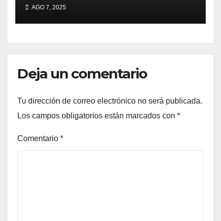
millones y ahora vendió la
AGO 7, 2025
idea para cumplir su sueño
Deja un comentario
Tu dirección de correo electrónico no será publicada.
Los campos obligatorios están marcados con
*
Comentario
*