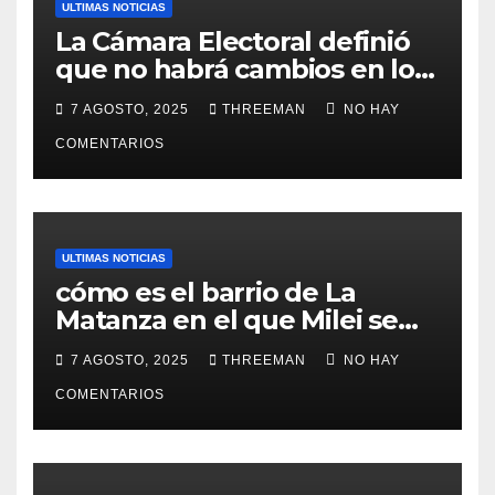
ULTIMAS NOTICIAS
La Cámara Electoral definió
que no habrá cambios en los
lugares de votación en La
7 AGOSTO, 2025
THREEMAN
NO HAY
Matanza
COMENTARIOS
ULTIMAS NOTICIAS
cómo es el barrio de La
Matanza en el que Milei se
sacó la foto de lanzamiento
7 AGOSTO, 2025
THREEMAN
NO HAY
de campaña en provincia de
Buenos Aires
COMENTARIOS