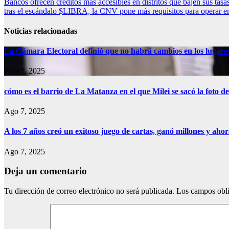
Navegación
Bancos ofrecen créditos más accesibles en distritos que bajen sus tasa
tras el escándalo $LIBRA, la CNV pone más requisitos para operar en
de
entradas
Noticias relacionadas
La Cámara Electoral definió que no habrá cambios en los lugare
Ago 7, 2025
cómo es el barrio de La Matanza en el que Milei se sacó la foto
Ago 7, 2025
A los 7 años creó un exitoso juego de cartas, ganó millones y aho
Ago 7, 2025
Deja un comentario
Tu dirección de correo electrónico no será publicada.
Los campos obli