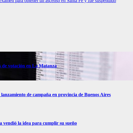
 examen para obtener un ascenso en Santa Fe y fue suspendido
s de votación en La Matanza
 de lanzamiento de campaña en provincia de Buenos Aires
ra vendió la idea para cumplir su sueño