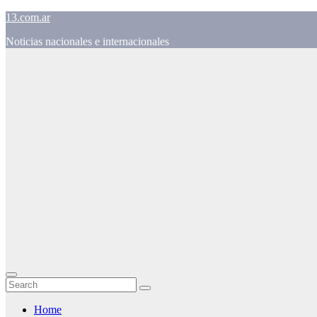
Skip
13.com.ar
to
Noticias nacionales e internacionales
content
Home