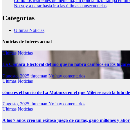
Como los residentes de medicina, un policía hizo trampa en un
No voy a parar hasta ir a las últimas consecuencias
Categorías
Ultimas Noticias
Noticias de Interés actual
Ultimas Noticias
La Cámara Electoral definió que no habrá cambios en los lugare
7 agosto, 2025
threeman
No hay comentarios
Ultimas Noticias
cómo es el barrio de La Matanza en el que Milei se sacó la foto
7 agosto, 2025
threeman
No hay comentarios
Ultimas Noticias
A los 7 años creó un exitoso juego de cartas, ganó millones y aho