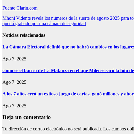
Fuente Clarin.com
Navegación
Mhoni Vidente revela los números de la suerte de agosto 2025 para to
quedó grabado por una cámara de seguridad
de
entradas
Noticias relacionadas
La Cámara Electoral definió que no habrá cambios en los lugare
Ago 7, 2025
cómo es el barrio de La Matanza en el que Milei se sacó la foto
Ago 7, 2025
A los 7 años creó un exitoso juego de cartas, ganó millones y aho
Ago 7, 2025
Deja un comentario
Tu dirección de correo electrónico no será publicada.
Los campos obli