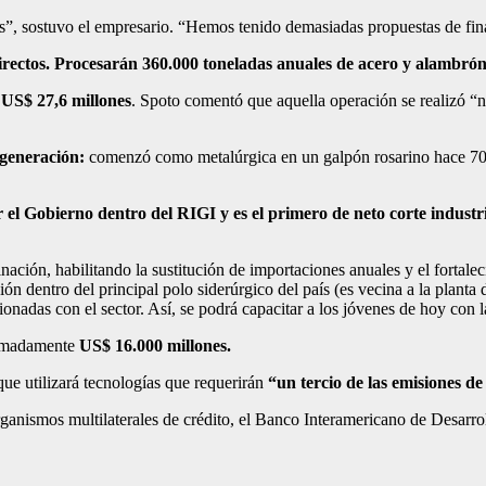
, sostuvo el empresario. “Hemos tenido demasiadas propuestas de fina
irectos. Procesarán 360.000 toneladas anuales de acero y alambró
 US$ 27,6 millones
. Spoto comentó que aquella operación se realizó “n
 generación:
comenzó como metalúrgica en un galpón rosarino hace 70 
 el Gobierno dentro del RIGI y es el primero de neto corte industr
nación, habilitando la sustitución de importaciones anuales y el fortale
dentro del principal polo siderúrgico del país (es vecina a la planta d
acionadas con el sector. Así, se podrá capacitar a los jóvenes de hoy con
ximadamente
US$ 16.000 millones.
que utilizará tecnologías que requerirán
“un tercio de las emisiones de
organismos multilaterales de crédito, el Banco Interamericano de Desarr