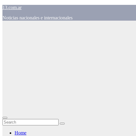
Skip
13.com.ar
to
Noticias nacionales e internacionales
content
Home