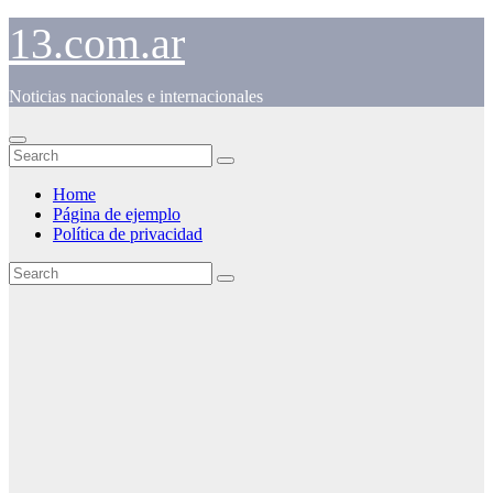
Skip
13.com.ar
to
content
Noticias nacionales e internacionales
Home
Página de ejemplo
Política de privacidad