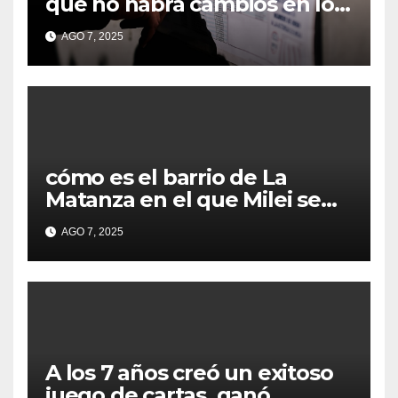
que no habrá cambios en los
lugares de votación en La
AGO 7, 2025
Matanza
cómo es el barrio de La
Matanza en el que Milei se
sacó la foto de lanzamiento
AGO 7, 2025
de campaña en provincia de
Buenos Aires
A los 7 años creó un exitoso
juego de cartas, ganó