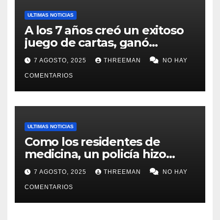
ULTIMAS NOTICIAS
A los 7 años creó un exitoso
juego de cartas, ganó
millones y ahora vendió la
7 AGOSTO, 2025
THREEMAN
NO HAY
idea para cumplir su sueño
COMENTARIOS
ULTIMAS NOTICIAS
Como los residentes de
medicina, un policía hizo
trampa en un examen para
7 AGOSTO, 2025
THREEMAN
NO HAY
obtener un ascenso en Santa
Fe y fue suspendido
COMENTARIOS