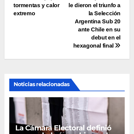
de
tormentas y calor
le dieron el triunfo a
entradas
extremo
la Selección
Argentina Sub 20
ante Chile en su
debut en el
hexagonal final
Noticias relacionadas
La Cámara Electoral definió