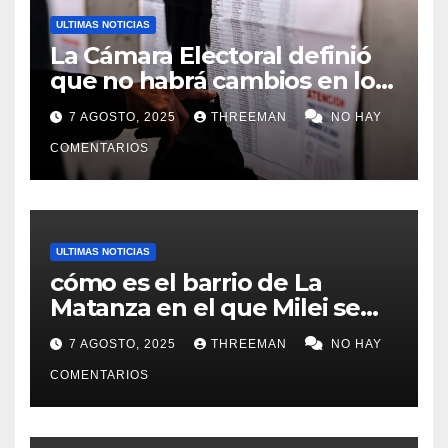
ULTIMAS NOTICIAS
La Cámara Electoral definió
que no habrá cambios en los
lugares de votación en La
7 AGOSTO, 2025
THREEMAN
NO HAY
Matanza
COMENTARIOS
ULTIMAS NOTICIAS
cómo es el barrio de La
Matanza en el que Milei se
sacó la foto de lanzamiento
7 AGOSTO, 2025
THREEMAN
NO HAY
de campaña en provincia de
Buenos Aires
COMENTARIOS