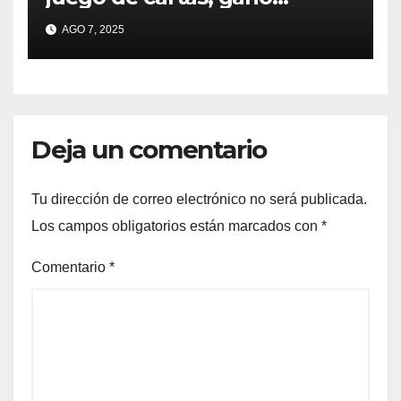
millones y ahora vendió la
AGO 7, 2025
idea para cumplir su sueño
Deja un comentario
Tu dirección de correo electrónico no será publicada.
Los campos obligatorios están marcados con
*
Comentario
*