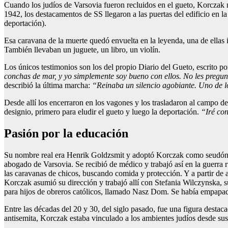
Cuando los judíos de Varsovia fueron recluidos en el gueto, Korczak m
1942, los destacamentos de SS llegaron a las puertas del edificio en l
deportación).
Esa caravana de la muerte quedó envuelta en la leyenda, una de ellas 
También llevaban un juguete, un libro, un violín.
Los únicos testimonios son los del propio Diario del Gueto, escrito 
conchas de mar, y yo simplemente soy bueno con ellos. No les pregun
describió la última marcha:
“Reinaba un silencio agobiante. Uno de l
Desde allí los encerraron en los vagones y los trasladaron al campo de
designio, primero para eludir el gueto y luego la deportación.
“Iré con
Pasión por la educación
Su nombre real era Henrik Goldzsmit y adoptó Korczak como seudónimo
abogado de Varsovia. Se recibió de médico y trabajó así en la guerra
las caravanas de chicos, buscando comida y protección. Y a partir de 
Korczak asumió su dirección y trabajó allí con Stefania Wilczynska,
para hijos de obreros católicos, llamado Nasz Dom. Se había empapado 
Entre las décadas del 20 y 30, del siglo pasado, fue una figura dest
antisemita, Korczak estaba vinculado a los ambientes judíos desde sus 3