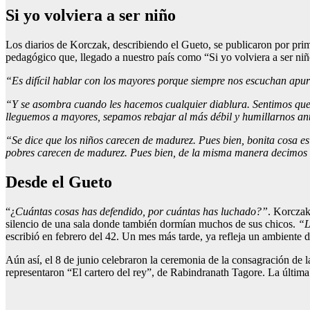
Si yo volviera a ser niño
Los diarios de Korczak, describiendo el Gueto, se publicaron por prim
pedagógico que, llegado a nuestro país como “Si yo volviera a ser niñ
“Es difícil hablar con los mayores porque siempre nos escuchan apur
“Y se asombra cuando les hacemos cualquier diablura. Sentimos que n
lleguemos a mayores, sepamos rebajar al más débil y humillarnos ant
“Se dice que los niños carecen de madurez. Pues bien, bonita cosa es
pobres carecen de madurez. Pues bien, de la misma manera decimos q
Desde el Gueto
“¿
Cuántas cosas has defendido, por cuántas has luchado?”
. Korczak
silencio de una sala donde también dormían muchos de sus chicos.
“L
escribió en febrero del 42. Un mes más tarde, ya refleja un ambiente 
Aún así, el 8 de junio celebraron la ceremonia de la consagración de la
representaron “El cartero del rey”, de Rabindranath Tagore. La últim