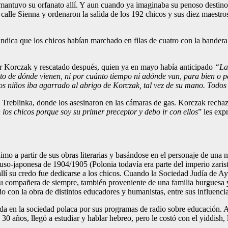
antuvo su orfanato allí. Y aun cuando ya imaginaba su penoso destino, 
a calle Sienna y ordenaron la salida de los 192 chicos y sus diez maest
indica que los chicos habían marchado en filas de cuatro con la bandera
por Korczak y rescatado después, quien ya en mayo había anticipado
“La 
to de dónde vienen, ni por cuánto tiempo ni adónde van, para bien o 
os niños iba agarrado al abrigo de Korczak, tal vez de su mano. Todos
 Treblinka, donde los asesinaron en las cámaras de gas. Korczak rechazó
 los chicos porque soy su primer preceptor y debo ir con ellos
” les exp
 a partir de sus obras literarias y basándose en el personaje de una 
 ruso-japonesa de 1904/1905 (Polonia todavía era parte del imperio zari
allí su credo fue dedicarse a los chicos. Cuando la Sociedad Judía de 
 su compañera de siempre, también proveniente de una familia burguesa
con la obra de distintos educadores y humanistas, entre sus influencia
acada en la sociedad polaca por sus programas de radio sobre educación.
0 años, llegó a estudiar y hablar hebreo, pero le costó con el yiddish, 