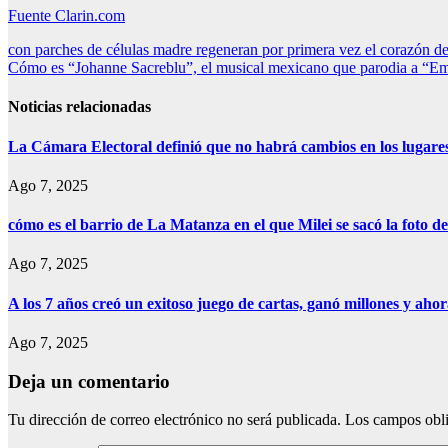
Fuente Clarin.com
Navegación
con parches de células madre regeneran por primera vez el corazón d
Cómo es “Johanne Sacreblu”, el musical mexicano que parodia a “Emil
de
entradas
Noticias relacionadas
La Cámara Electoral definió que no habrá cambios en los lugare
Ago 7, 2025
cómo es el barrio de La Matanza en el que Milei se sacó la foto
Ago 7, 2025
A los 7 años creó un exitoso juego de cartas, ganó millones y aho
Ago 7, 2025
Deja un comentario
Tu dirección de correo electrónico no será publicada.
Los campos obli