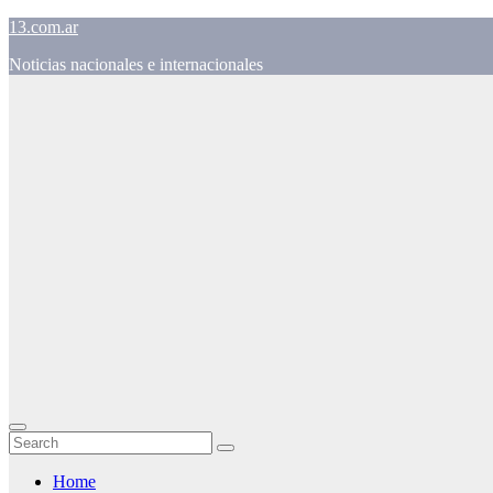
Skip
13.com.ar
to
Noticias nacionales e internacionales
content
Home