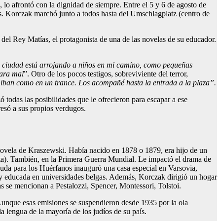
lo afrontó con la dignidad de siempre. Entre el 5 y 6 de agosto de
ros. Korczak marchó junto a todos hasta del Umschlagplatz (centro de
 del Rey Matías, el protagonista de una de las novelas de su educador.
ciudad está arrojando a niños en mi camino, como pequeñas
para mal
”. Otro de los pocos testigos, sobreviviente del terror,
 iban como en un trance. Los acompañé hasta la entrada a la plaza”.
 todas las posibilidades que le ofrecieron para escapar a ese
resó a sus propios verdugos.
novela de Kraszewski. Había nacido en 1878 o 1879, era hijo de un
sta). También, en la Primera Guerra Mundial. Le impactó el drama de
Ayuda para los Huérfanos inauguró una casa especial en Varsovia,
 y educada en universidades belgas. Además, Korczak dirigió un hogar
s se mencionan a Pestalozzi, Spencer, Montessori, Tolstoi.
 Aunque esas emisiones se suspendieron desde 1935 por la ola
la lengua de la mayoría de los judíos de su país.