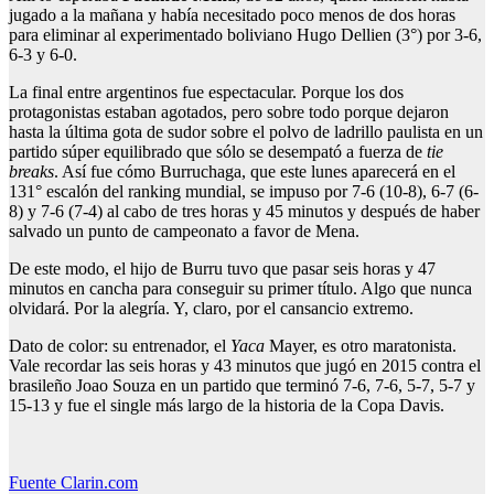
jugado a la mañana y había necesitado poco menos de dos horas
para eliminar al experimentado boliviano Hugo Dellien (3°) por 3-6,
6-3 y 6-0.
La final entre argentinos fue espectacular. Porque los dos
protagonistas estaban agotados, pero sobre todo porque dejaron
hasta la última gota de sudor sobre el polvo de ladrillo paulista en un
partido súper equilibrado que sólo se desempató a fuerza de
tie
breaks
. Así fue cómo Burruchaga, que este lunes aparecerá en el
131° escalón del ranking mundial, se impuso por 7-6 (10-8), 6-7 (6-
8) y 7-6 (7-4) al cabo de tres horas y 45 minutos y después de haber
salvado un punto de campeonato a favor de Mena.
De este modo, el hijo de Burru tuvo que pasar seis horas y 47
minutos en cancha para conseguir su primer título. Algo que nunca
olvidará. Por la alegría. Y, claro, por el cansancio extremo.
Dato de color: su entrenador, el
Yaca
Mayer, es otro maratonista.
Vale recordar las seis horas y 43 minutos que jugó en 2015 contra el
brasileño Joao Souza en un partido que terminó 7-6, 7-6, 5-7, 5-7 y
15-13 y fue el single más largo de la historia de la Copa Davis.
Fuente Clarin.com