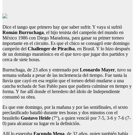
Dice el tango que primero hay que saber sufrir. Y vaya si sufrió
Román Burruchaga
, el hijo tenista del campeón del mundo en
México 1986 con Diego Maradona, para ganar su primer torneo
importante en el circuito. Es que el chico se consagró este domingo
campeón del
Challenger de Piraciba
, en Brasil. Y lo hizo después
de un domingo maratónico en el que tuvo que jugar dos partidos y
cerca de siete horas.
Burruchaga, de 23 años y entrenado por
Leonardo Mayer
, tuvo su
semana soñada a pesar de las inclemencia del tiempo. Fue tanta la
lluvia que cayó en esa región que el torneo debió mudarse a una
cancha techada de San Pablo para que pudiera culminar en tiempo y
forma. Y fue allí donde el heredero del ídolo de Independiente
consumó su obra.
Es que este domingo, por la mañana y por las semifinales, el sexto
preclasificado batalló durante tres horas y dos minutos con el
brasileño
Gustavo Heide
(7°), a quien venció por 7-5, 3-6 y 7-6 (7-
0) para alcanzar su lugar en la definición.
Allí lo esperaba
Facundo Mena
, de 32 años, quien también había