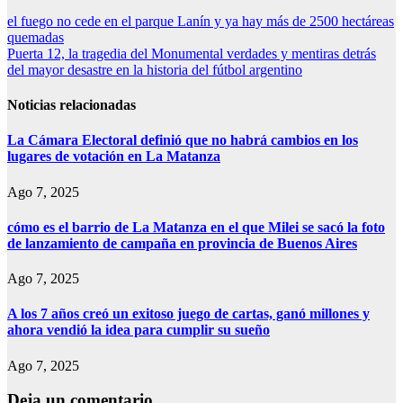
Navegación
el fuego no cede en el parque Lanín y ya hay más de 2500 hectáreas
quemadas
de
Puerta 12, la tragedia del Monumental verdades y mentiras detrás
entradas
del mayor desastre en la historia del fútbol argentino
Noticias relacionadas
La Cámara Electoral definió que no habrá cambios en los
lugares de votación en La Matanza
Ago 7, 2025
cómo es el barrio de La Matanza en el que Milei se sacó la foto
de lanzamiento de campaña en provincia de Buenos Aires
Ago 7, 2025
A los 7 años creó un exitoso juego de cartas, ganó millones y
ahora vendió la idea para cumplir su sueño
Ago 7, 2025
Deja un comentario