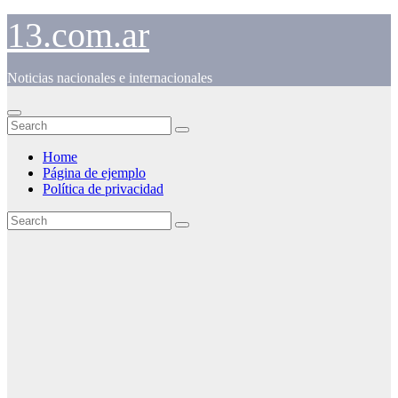
Skip
13.com.ar
to
content
Noticias nacionales e internacionales
Home
Página de ejemplo
Política de privacidad